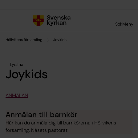
Till innehållet
Till undermeny
Sök
Meny
Höllvikens församling
Joykids
Lyssna
Joykids
ANMÄLAN
Anmälan till barnkör
Här kan du anmäla dig till barnkörerna i Höllvikens
församling, Näsets pastorat.