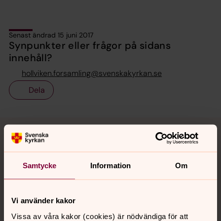
Senast ändrad 15 juni 2017
Synpunkter eller frågor på sidans
innehåll?
hollviken.forsamling@svenskakyrkan.se
Dela
Tillbaka till toppen
Tillbaka till innehållet
Samtycke
Information
Om
Kontakt
Vi använder kakor
Kalender
Vissa av våra kakor (cookies) är nödvändiga för att