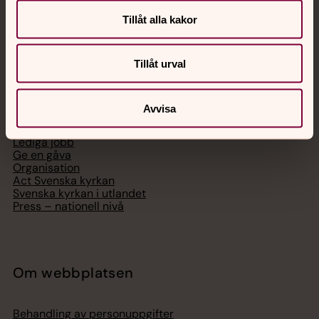
Telefon 112
Tillåt alla kakor
Tillåt urval
Svenska kyrkan
Avvisa
Hitta församling
Bli medlem
Lediga jobb
Ge en gåva
Organisation
Act Svenska kyrkan
Svenska kyrkan i utlandet
Press – nationell nivå
Om webbplatsen
Behandling av personuppgifter