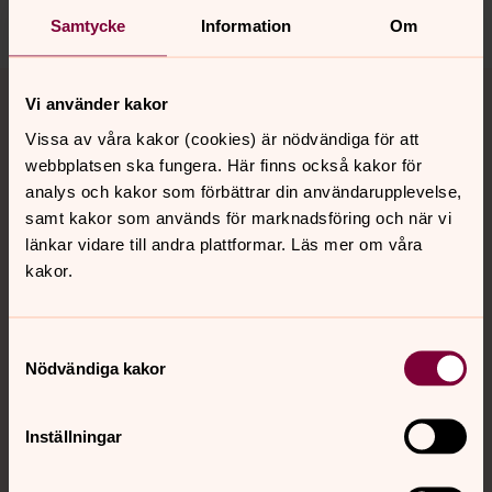
Dela
Samtycke
Information
Om
Tillbaka till toppen
Tillbaka till innehållet
Vi använder kakor
Vissa av våra kakor (cookies) är nödvändiga för att
webbplatsen ska fungera. Här finns också kakor för
Kontakt
analys och kakor som förbättrar din användarupplevelse,
samt kakor som används för marknadsföring och när vi
länkar vidare till andra plattformar. Läs mer om våra
Kalender
kakor.
Samtyckesval
Hitta snabbt
Nödvändiga kakor
Sociala kanaler
Inställningar