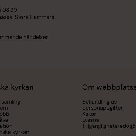
i 08.30
ässa, Stora Hammars
kommande händelser
ka kyrkan
Om webbplats
örsamling
Behandling av
lem
personuppgifter
jobb
Kakor
åva
Lyssna
ation
Tillgänglighetsredogö
nska kyrkan