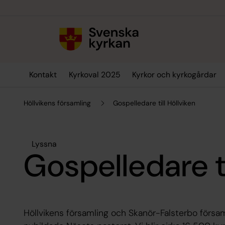
Till innehållet
Till undermeny
Kontakt
Kyrkoval 2025
Kyrkor och kyrkogårdar
Höllvikens församling
Gospelledare till Höllviken
Lyssna
Gospelledare ti
Höllvikens församling och Skanör-Falsterbo försam