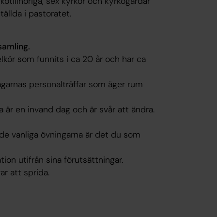
kotillhöriga, sex kyrkor och kyrkogårdar
tällda i pastoratet.
samling.
lkör som funnits i ca 20 år och har ca
agarnas personalträffar som äger rum
är en invand dag och är svår att ändra.
de vanliga övningarna är det du som
ion utifrån sina förutsättningar.
ar att sprida.