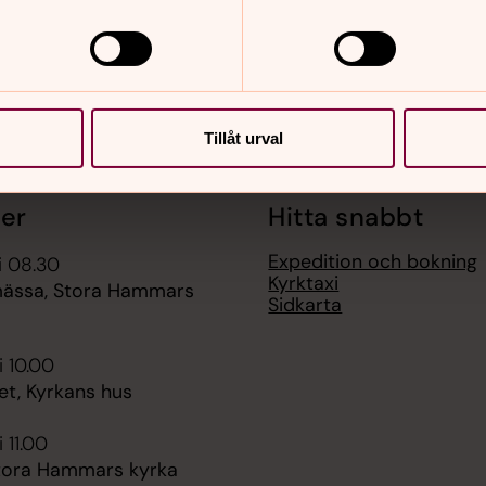
Tillåt urval
er
Hitta snabbt
Expedition och bokning
i 08.30
Kyrktaxi
ässa, Stora Hammars
Sidkarta
i 10.00
et, Kyrkans hus
 11.00
tora Hammars kyrka