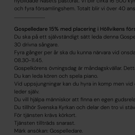
nybildade Näsets pastorat. Vi blir cirka 16 500 kyr
och fyra församlingshem. Totalt blir vi över 40 ans
..................................
Gospelledare 15% med placering i Höllvikens för
Du ska på ett självständigt sätt leda denna Gospe
30 drivna sångare.
Fyra gånger per år ska du kunna närvara vid onsd
08.30-11.45.
Gospelkörens övningsdag är måndagskvällar. Detta 
Du kan leda kören och spela piano.
Vid uppsjungningar kan du hyra in komp men vid 
leder själv.
Du vill hjälpa människor att finna en egen gudsrelat
Du tillhör Svenska Kyrkan och delar den tro vi stäv
För tjänsten krävs körkort.
Tjänsten tillträds snarast.
Märk ansökan: Gospelledare.