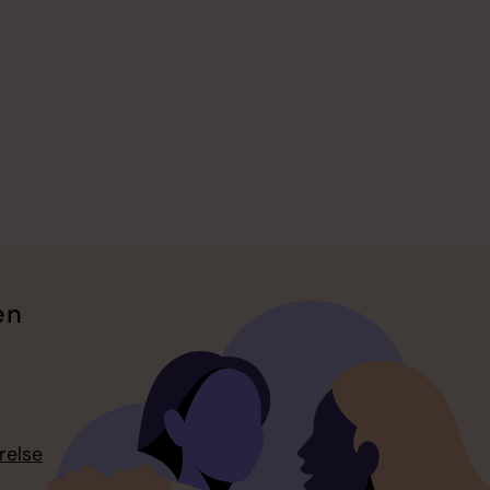
en
relse