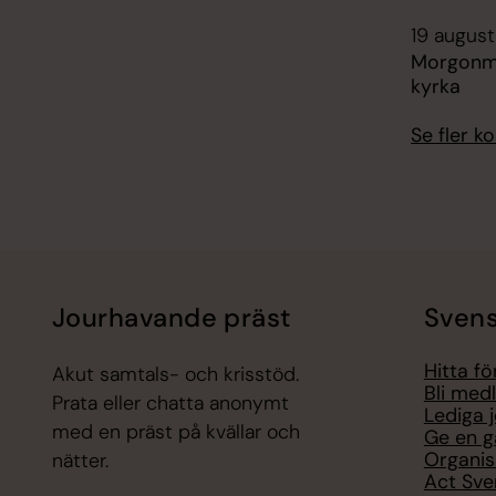
19 august
Morgonm
kyrka
Se fler 
Jourhavande präst
Svens
Hitta f
Akut samtals- och krisstöd.
Bli med
Prata eller chatta anonymt
Lediga 
med en präst på kvällar och
Ge en g
Organis
nätter.
Act Sve