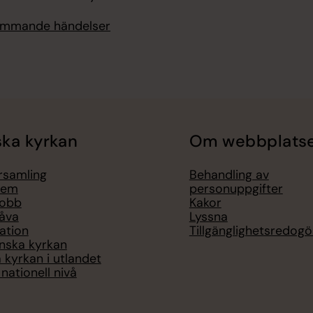
kommande händelser
ka kyrkan
Om webbplats
örsamling
Behandling av
lem
personuppgifter
jobb
Kakor
åva
Lyssna
ation
Tillgänglighetsredogö
nska kyrkan
 kyrkan i utlandet
nationell nivå