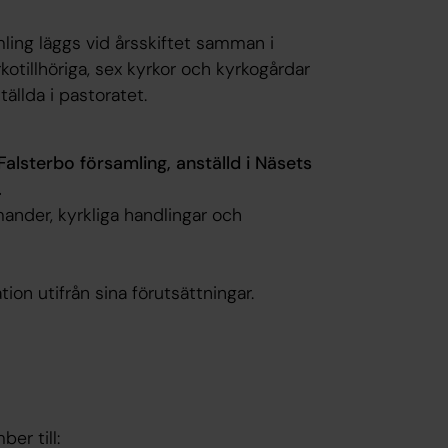
ling läggs vid årsskiftet samman i
kotillhöriga, sex kyrkor och kyrkogårdar
tällda i pastoratet.
lsterbo församling, anställd i Näsets
.
ander, kyrkliga handlingar och
ion utifrån sina förutsättningar.
er till: