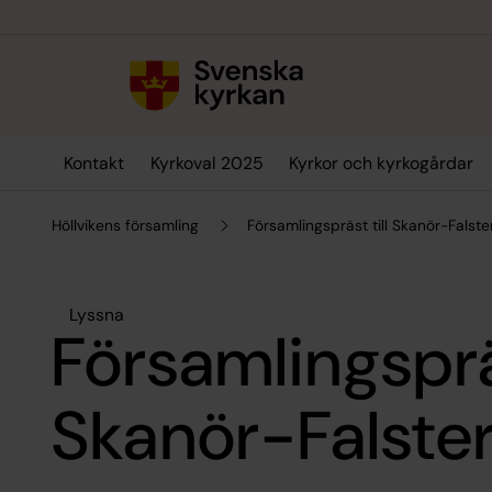
Till innehållet
Till undermeny
Kontakt
Kyrkoval 2025
Kyrkor och kyrkogårdar
Höllvikens församling
Församlingspräst till Skanör-Falst
Lyssna
Församlingspräs
Skanör-Falste