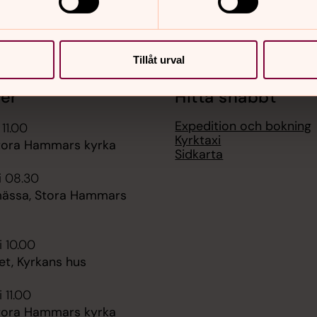
Tillåt urval
er
Hitta snabbt
Expedition och bokning
 11.00
Kyrktaxi
tora Hammars kyrka
Sidkarta
i 08.30
ässa, Stora Hammars
i 10.00
et, Kyrkans hus
 11.00
tora Hammars kyrka