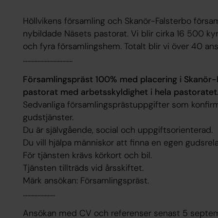
Höllvikens församling och Skanör-Falsterbo försam
nybildade Näsets pastorat. Vi blir cirka 16 500 kyr
och fyra församlingshem. Totalt blir vi över 40 ans
..................................
Församlingspräst 100% med placering i Skanör-Fa
pastorat med arbetsskyldighet i hela pastoratet
Sedvanliga församlingsprästuppgifter som konfirm
gudstjänster.
Du är självgående, social och uppgiftsorienterad.
Du vill hjälpa människor att finna en egen gudsrelat
För tjänsten krävs körkort och bil.
Tjänsten tillträds vid årsskiftet.
Märk ansökan: Församlingspräst.
......................
Ansökan med CV och referenser senast 5 septemb