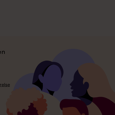
en
relse