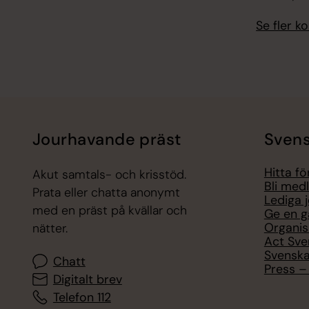
Se fler 
Jourhavande präst
Svens
Hitta f
Akut samtals- och krisstöd.
Bli med
Prata eller chatta anonymt
Lediga 
med en präst på kvällar och
Ge en g
Organis
nätter.
Act Sve
Svenska
Chatt
Press – 
Digitalt brev
Telefon 112