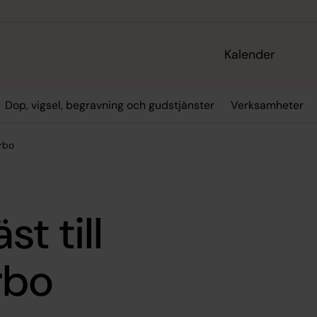
Kalender
Dop, vigsel, begravning och gudstjänster
Verksamheter
erbo
t till
rbo