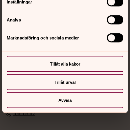
Inställningar
Sociala kanaler
Analys
Marknadsföring och sociala medier
Jourhavande präst
Tillåt alla kakor
Akut samtals- och krisstöd. Prata eller chatta anonymt
Tillåt urval
med en präst på kvällar och nätter.
Chatt
Avvisa
Digitalt brev
Telefon 112