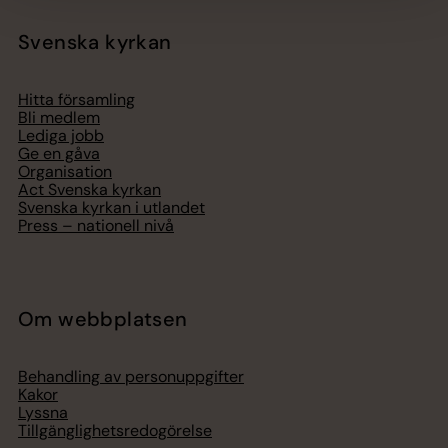
Svenska kyrkan
Hitta församling
Bli medlem
Lediga jobb
Ge en gåva
Organisation
Act Svenska kyrkan
Svenska kyrkan i utlandet
Press – nationell nivå
Om webbplatsen
Behandling av personuppgifter
Kakor
Lyssna
Tillgänglighetsredogörelse