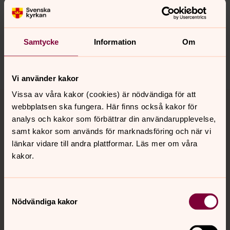
Senast ändrad 9 maj 2022
Synpunkter eller frågor på sidans
innehåll?
Samtycke
Information
Om
hollviken.forsamling@svenskakyrkan.se
Dela
Vi använder kakor
Tillbaka till toppen
Tillbaka till innehållet
Vissa av våra kakor (cookies) är nödvändiga för att
webbplatsen ska fungera. Här finns också kakor för
analys och kakor som förbättrar din användarupplevelse,
samt kakor som används för marknadsföring och när vi
länkar vidare till andra plattformar. Läs mer om våra
Kontakt
kakor.
Kalender
Samtyckesval
Nödvändiga kakor
Hitta snabbt