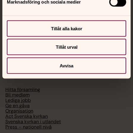
Marknadsföring och sociala medier
Akut samtals- och krisstöd. Prata eller chatta anonymt
med en präst på kvällar och nätter.
Chatt
Tillåt alla kakor
Digitalt brev
Telefon 112
Tillåt urval
Avvisa
Svenska kyrkan
Hitta församling
Bli medlem
Lediga jobb
Ge en gåva
Organisation
Act Svenska kyrkan
Svenska kyrkan i utlandet
Press – nationell nivå