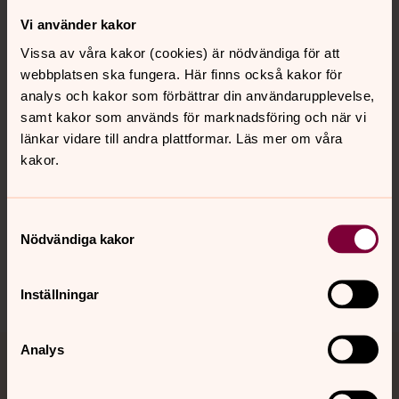
Vi använder kakor
Kontakt
Vissa av våra kakor (cookies) är nödvändiga för att
webbplatsen ska fungera. Här finns också kakor för
analys och kakor som förbättrar din användarupplevelse,
Kalender
samt kakor som används för marknadsföring och när vi
länkar vidare till andra plattformar. Läs mer om våra
kakor.
Hitta snabbt
Samtyckesval
Sociala kanaler
Nödvändiga kakor
Inställningar
Analys
Jourhavande präst