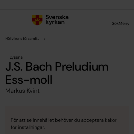
Till innehållet
Till undermeny
Sök
Meny
Höllvikens församling
Lyssna
J.S. Bach Preludium
Ess-moll
Markus Kvint
För att se innehållet behöver du acceptera kakor
för inställningar.