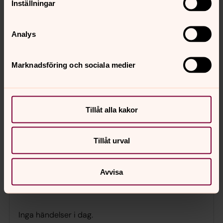
Inställningar
För att se innehållet behöver du acceptera kakor
för marknadsföring.
Analys
Ändra dina marknadsföring för kakor
Marknadsföring och sociala medier
Aktuellt
Tillåt alla kakor
augusti 2026
Vecka 32
Tillåt urval
mån
tis
ons
tor
fre
lör
sön
Avvisa
3
4
5
6
7
8
9
Inga händelser i dag.