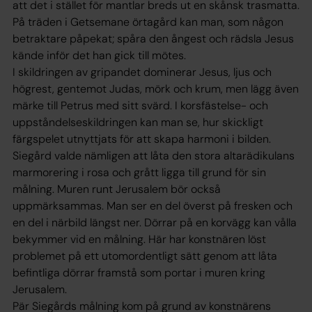
att det i stället för mantlar breds ut en skånsk trasmatta.
På träden i Getsemane örtagård kan man, som någon
betraktare påpekat; spåra den ångest och rädsla Jesus
kände inför det han gick till mötes.
I skildringen av gripandet dominerar Jesus, ljus och
högrest, gentemot Judas, mörk och krum, men lägg även
märke till Petrus med sitt svärd. I korsfästelse- och
uppståndelseskildringen kan man se, hur skickligt
färgspelet utnyttjats för att skapa harmoni i bilden.
Siegård valde nämligen att låta den stora altarädikulans
marmorering i rosa och grått ligga till grund för sin
målning. Muren runt Jerusalem bör också
uppmärksammas. Man ser en del överst på fresken och
en del i närbild längst ner. Dörrar på en korvägg kan vålla
bekymmer vid en målning. Här har konstnären löst
problemet på ett utomordentligt sätt genom att låta
befintliga dörrar framstå som portar i muren kring
Jerusalem.
Pär Siegårds målning kom på grund av konstnärens