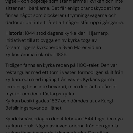
vigsel- och dopfölje som står framme i kyrkan och inte
sitter ner i bänkarna. Det får enligt brandskyddet inte
finnas något som blockerar utrymningsvägarna och
därför är det inte tillåtet att någon står upp i gångarna.
Historia:
1844 stod dagens kyrka klar i Hjärnarp.
Initiativet till att bygga en ny kyrka togs av
församlingens kyrkoherde Sven Möller vid en
kyrkostämma i oktober 1836.
Troligen fanns en kyrka redan på 1100-talet. Den var
rektangulär med ett torn i väster, förmodligen skilt från
kyrkan, och med ingång från väster. Kyrkans gamla
inredning finns inte bevarad, men den lär ha påmint
mycket om den i Tåstarps kyrka.
Kyrkan besiktigades 1837 och dömdes ut av Kungl
Befallningshavande i länet.
Kyndelsmässodagen den 4 februari 1844 togs den nya
kyrkan i bruk. Några av inventarierna från den gamla
kyrkan finns bevarade i dagens kyrka. Det gäller