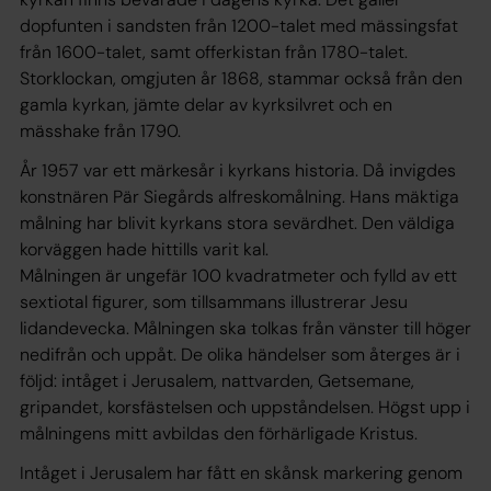
dopfunten i sandsten från 1200-talet med mässingsfat
från 1600-talet, samt offerkistan från 1780-talet.
Storklockan, omgjuten år 1868, stammar också från den
gamla kyrkan, jämte delar av kyrksilvret och en
mässhake från 1790.
År 1957 var ett märkesår i kyrkans historia. Då invigdes
konstnären Pär Siegårds alfreskomålning. Hans mäktiga
målning har blivit kyrkans stora sevärdhet. Den väldiga
korväggen hade hittills varit kal.
Målningen är ungefär 100 kvadratmeter och fylld av ett
sextiotal figurer, som tillsammans illustrerar Jesu
lidandevecka. Målningen ska tolkas från vänster till höger
nedifrån och uppåt. De olika händelser som återges är i
följd: intåget i Jerusalem, nattvarden, Getsemane,
gripandet, korsfästelsen och uppståndelsen. Högst upp i
målningens mitt avbildas den förhärligade Kristus.
Intåget i Jerusalem har fått en skånsk markering genom