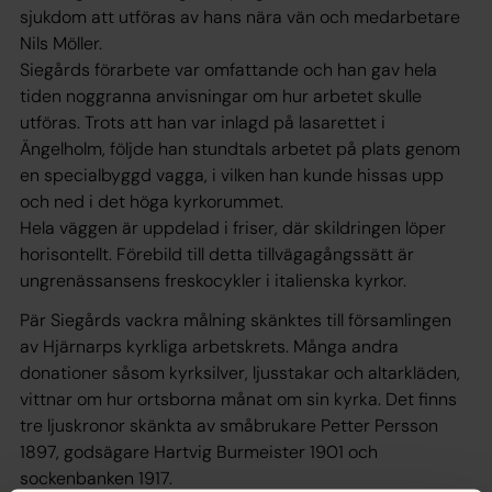
sjukdom att utföras av hans nära vän och medarbetare
Nils Möller.
Siegårds förarbete var omfattande och han gav hela
tiden noggranna anvisningar om hur arbetet skulle
utföras. Trots att han var inlagd på lasarettet i
Ängelholm, följde han stundtals arbetet på plats genom
en specialbyggd vagga, i vilken han kunde hissas upp
och ned i det höga kyrkorummet.
Hela väggen är uppdelad i friser, där skildringen löper
horisontellt. Förebild till detta tillvägagångssätt är
ungrenässansens freskocykler i italienska kyrkor.
Pär Siegårds vackra målning skänktes till församlingen
av Hjärnarps kyrkliga arbetskrets. Många andra
donationer såsom kyrksilver, ljusstakar och altarkläden,
vittnar om hur ortsborna månat om sin kyrka. Det finns
tre ljuskronor skänkta av småbrukare Petter Persson
1897, godsägare Hartvig Burmeister 1901 och
sockenbanken 1917.