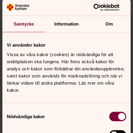
År 1967 fick kyrkan ett kapp- och väntrum då några
bänkar under orgelläktaren i kyrkans västra del togs
bort. Kororgeln inköptes 1977.
Samtycke
Information
Om
År 1985 fick Hjärnarps kyrka ytterligare ett konstverk,
glasmålningen Duvan, av Nils Möller. Den är placerad
över södra dörren. Motiven föreställer Den Heliga Ande,
Vi använder kakor
löftesbågen, det himmelska ljuset och Kristogrammet.
Målningen har skänkts av Hjärnarps kyrkliga arbetskrets.
Vissa av våra kakor (cookies) är nödvändiga för att
Över norra dörren finns också en glasmålning. Det är en
webbplatsen ska fungera. Här finns också kakor för
korssymbol. Verket är en gåva av Skogsbygdens
analys och kakor som förbättrar din användarupplevelse,
syförening.
samt kakor som används för marknadsföring och när vi
Konstnären Erik Tanis gåva till kyrkan, Madonnan med
länkar vidare till andra plattformar. Läs mer om våra
barnet, är placerad vid dopfunten. Vid den hänger en
kakor.
gammal dopklänning, som minner om gamla tiders
dopseder. Konstnären Gustav Kraits är representerad
med keramikurnor.
Samtyckesval
Nödvändiga kakor