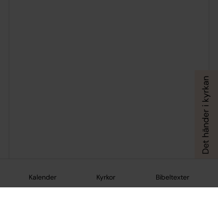
Kalender
Kyrkor
Bibeltexter