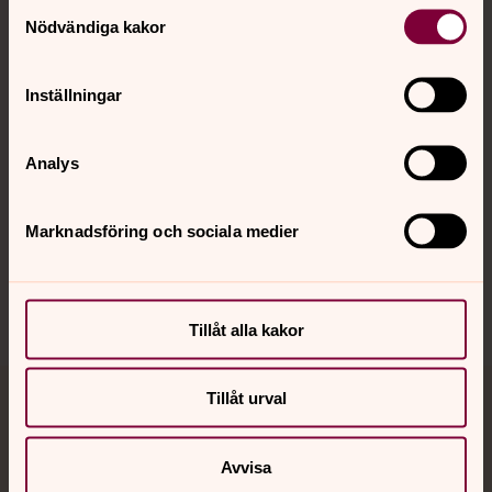
Samtyckesval
Nödvändiga kakor
Kalender
Inställningar
Hitta snabbt
Analys
Marknadsföring och sociala medier
Sociala kanaler
Tillåt alla kakor
Tillåt urval
Jourhavande präst
Akut samtals- och krisstöd. Prata eller chatta anonymt
Avvisa
med en präst på kvällar och nätter.