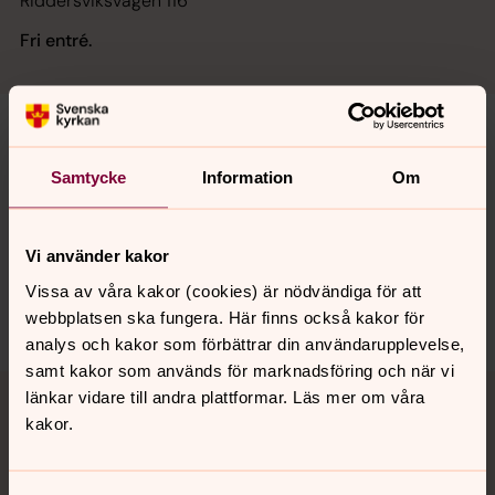
Riddersviksvägen 116
Fri entré.
Samtycke
Information
Om
Senast ändrad 14 november 2024
Synpunkter eller frågor på sidans
innehåll?
Vi använder kakor
hasselby.forsamling@svenskakyrkan.se
Vissa av våra kakor (cookies) är nödvändiga för att
Dela
webbplatsen ska fungera. Här finns också kakor för
analys och kakor som förbättrar din användarupplevelse,
samt kakor som används för marknadsföring och när vi
Tillbaka till toppen
Tillbaka till innehållet
länkar vidare till andra plattformar. Läs mer om våra
kakor.
Kontakt