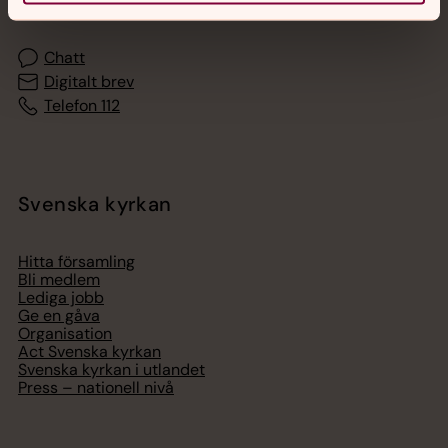
Chatt
Digitalt brev
Telefon 112
Svenska kyrkan
Hitta församling
Bli medlem
Lediga jobb
Ge en gåva
Organisation
Act Svenska kyrkan
Svenska kyrkan i utlandet
Press – nationell nivå