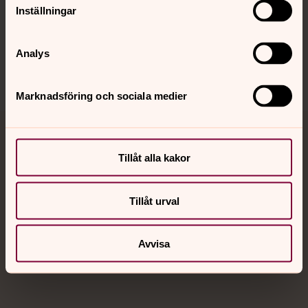
Inställningar
Sociala kanaler
Analys
Marknadsföring och sociala medier
Jourhavande präst
Tillåt alla kakor
Akut samtals- och krisstöd. Prata eller chatta anonymt
med en präst på kvällar och nätter.
Tillåt urval
Chatt
Avvisa
Digitalt brev
Telefon 112