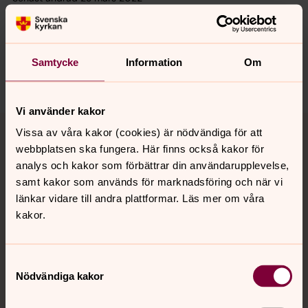
Synpunkter eller frågor på sidans
innehåll?
hasselby.forsamling@svenskakyrkan.se
Samtycke
Information
Om
Dela
Vi använder kakor
Tillbaka till toppen
Tillbaka till innehållet
Vissa av våra kakor (cookies) är nödvändiga för att
webbplatsen ska fungera. Här finns också kakor för
analys och kakor som förbättrar din användarupplevelse,
samt kakor som används för marknadsföring och när vi
Kontakt
länkar vidare till andra plattformar. Läs mer om våra
kakor.
Kalender
Samtyckesval
Nödvändiga kakor
Hitta snabbt