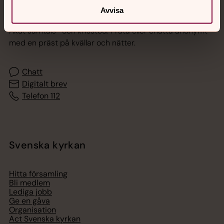
Jourhavande präst
Avvisa
Akut samtals- och krisstöd. Prata eller chatta anonymt
med en präst på kvällar och nätter.
Chatt
Digitalt brev
Telefon 112
Svenska kyrkan
Hitta församling
Bli medlem
Lediga jobb
Ge en gåva
Organisation
Act Svenska kyrkan