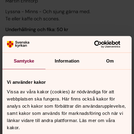
Martin Ehntorp
Lyssna - Minns - Och sjung gärna med.
Te eller kaffe och scones.
Underhållning och fika: 50 kr
Hässelby Villastads församlingshus
Riddersviksvägen 116
Samtycke
Information
Om
Senast ändrad 10 mars 2020
Synpunkter eller frågor på sidans
Vi använder kakor
innehåll?
Vissa av våra kakor (cookies) är nödvändiga för att
webbplatsen ska fungera. Här finns också kakor för
hasselby.forsamling@svenskakyrkan.se
analys och kakor som förbättrar din användarupplevelse,
Dela
samt kakor som används för marknadsföring och när vi
länkar vidare till andra plattformar. Läs mer om våra
kakor.
Tillbaka till toppen
Tillbaka till innehållet