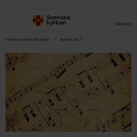
Till innehållet
Till undermeny
Sök
Meny
Svenska kyrkan Hässelby
Nyfiken på...?