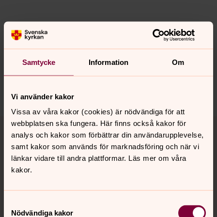
Senast ändrad 27 augusti 2020
Synpunkter eller frågor på sidans
innehåll?
Samtycke
Information
Om
hasselby.forsamling@svenskakyrkan.se
Dela
Vi använder kakor
Vissa av våra kakor (cookies) är nödvändiga för att
Tillbaka till toppen
Tillbaka till innehållet
webbplatsen ska fungera. Här finns också kakor för
analys och kakor som förbättrar din användarupplevelse,
samt kakor som används för marknadsföring och när vi
länkar vidare till andra plattformar. Läs mer om våra
Kontakt
kakor.
Samtyckesval
Kalender
Nödvändiga kakor