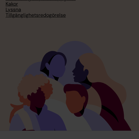
Kakor
Lyssna
Tillgänglighetsredogörelse