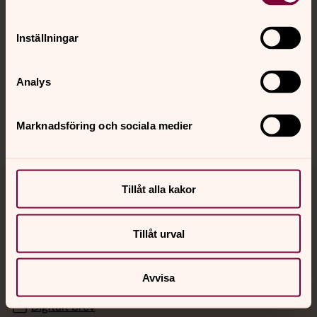
Hitta snabbt
Inställningar
Analys
Sociala kanaler
Marknadsföring och sociala medier
Tillåt alla kakor
Jourhavande präst
Akut samtals- och krisstöd. Prata eller chatta anonymt
Tillåt urval
med en präst på kvällar och nätter.
Avvisa
Chatt
Digitalt brev