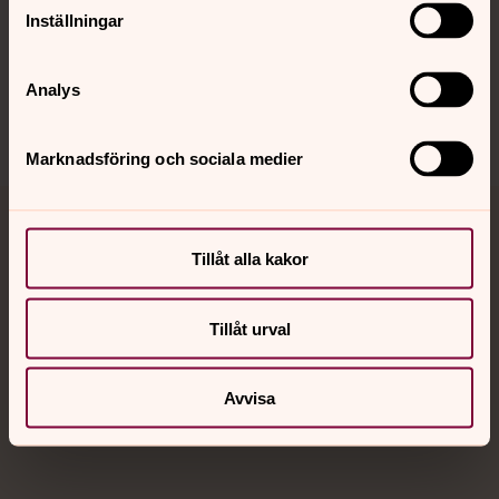
Inställningar
Sociala kanaler
Analys
Marknadsföring och sociala medier
Jourhavande präst
Tillåt alla kakor
Akut samtals- och krisstöd. Prata eller chatta anonymt
med en präst på kvällar och nätter.
Tillåt urval
Chatt
Avvisa
Digitalt brev
Telefon 112