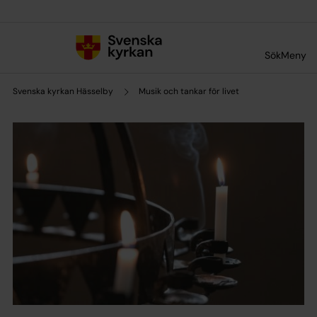
Till innehållet
Till undermeny
Sök
Meny
Svenska kyrkan Hässelby
Musik och tankar för livet