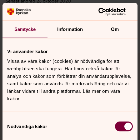
Senast ändrad 23 oktober 2020
Synpunkter eller frågor på sidans
innehåll?
hasselby.forsamling@svenskakyrkan.se
Samtycke
Information
Om
Dela
Vi använder kakor
Tillbaka till toppen
Tillbaka till innehållet
Vissa av våra kakor (cookies) är nödvändiga för att
webbplatsen ska fungera. Här finns också kakor för
analys och kakor som förbättrar din användarupplevelse,
samt kakor som används för marknadsföring och när vi
Kontakt
länkar vidare till andra plattformar. Läs mer om våra
kakor.
Kalender
Samtyckesval
Nödvändiga kakor
Hitta snabbt