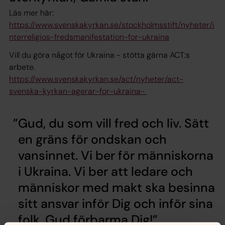
Läs mer här:
https://www.svenskakyrkan.se/stockholmsstift/nyheter/i
nterreligios-fredsmanifestation-for-ukraina
Vill du göra något för Ukraina - stötta gärna ACT:s
arbete.
https://www.svenskakyrkan.se/act/nyheter/act-
svenska-kyrkan-agerar-for-ukraina-
Gud, du som vill fred och liv. Sätt
en gräns för ondskan och
vansinnet. Vi ber för människorna
i Ukraina. Vi ber att ledare och
människor med makt ska besinna
sitt ansvar inför Dig och inför sina
folk. Gud förbarma Dig!