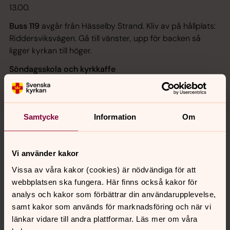
13.00.
Buss 119
avgår från Hässelby Strand. Kliv av på hållplats:
Riddersviksvägen. Gå till vänster, upp för backen så
ligger kyrkan till höger.
Söndagsskola och kyrkkaffe
Välkommen!
Samtycke
Information
Om
Vi använder kakor
Senast ändrad 1 oktober 2024
Synpunkter eller frågor på sidans
Vissa av våra kakor (cookies) är nödvändiga för att
innehåll?
webbplatsen ska fungera. Här finns också kakor för
analys och kakor som förbättrar din användarupplevelse,
hasselby.forsamling@svenskakyrkan.se
samt kakor som används för marknadsföring och när vi
Dela
länkar vidare till andra plattformar. Läs mer om våra