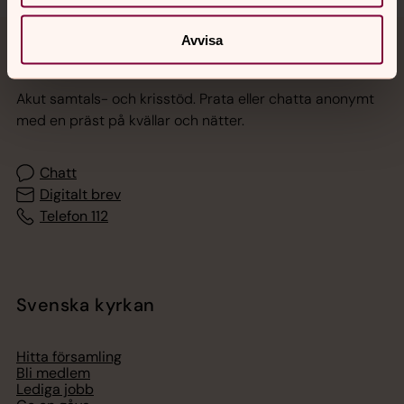
Avvisa
Jourhavande präst
Akut samtals- och krisstöd. Prata eller chatta anonymt
med en präst på kvällar och nätter.
Chatt
Digitalt brev
Telefon 112
Svenska kyrkan
Hitta församling
Bli medlem
Lediga jobb