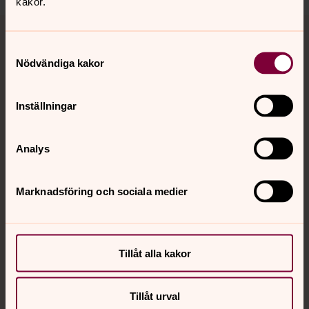
kakor.
Tillbaka till toppen
Tillbaka till innehållet
Samtyckesval
Nödvändiga kakor
Kontakt
Inställningar
Kalender
Analys
Marknadsföring och sociala medier
Hitta snabbt
Sociala kanaler
Tillåt alla kakor
Tillåt urval