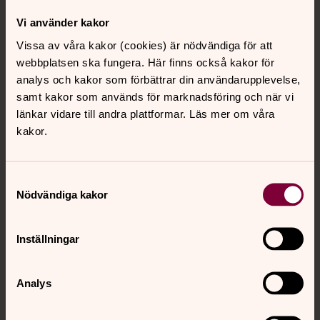
Vi använder kakor
Från dina händer
Vissa av våra kakor (cookies) är nödvändiga för att
webbplatsen ska fungera. Här finns också kakor för
till där det händer
analys och kakor som förbättrar din användarupplevelse,
samt kakor som används för marknadsföring och när vi
Vi lever alla under samma himmel.
länkar vidare till andra plattformar. Läs mer om våra
Men just nu kämpar fler än 300
kakor.
miljoner människor för sin
överlevnad. Din gåva når dem som
Samtyckesval
räddar liv och ger hopp - mitt i
Nödvändiga kakor
katastrofen.
Inställningar
Läs mer och ge en gåva
Analys