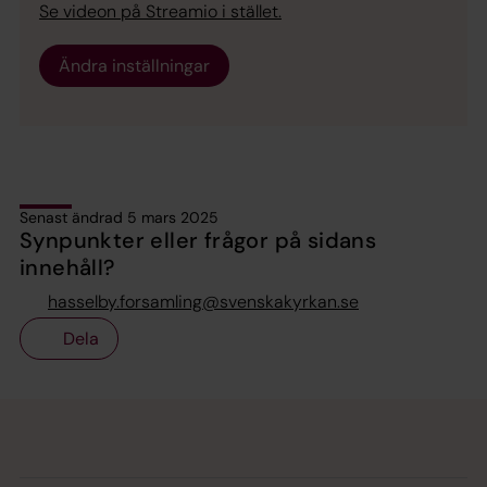
Se videon på Streamio i stället.
Ändra inställningar
Senast ändrad 5 mars 2025
Synpunkter eller frågor på sidans
innehåll?
hasselby.forsamling@svenskakyrkan.se
Dela
Tillbaka till toppen
Tillbaka till innehållet