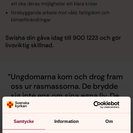
att öka deras möjligheter att klara kriser
förebyggande arbete mot våld, fattigdom och
klimatförändringar
Swisha din gåva idag till 900 1223 och gör
livsviktig skillnad.
Ungdomarna kom och drog fram
oss ur rasmassorna. De brydde
sig inte ens om sina egna liv. De
bara kom och räddade oss!
Khano Youni, Gaza
Samtycke
Information
Om