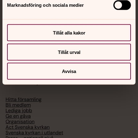
Marknadsföring och sociala medier
Akut samtals- och krisstöd. Prata eller chatta anonymt
med en präst på kvällar och nätter.
Tillåt alla kakor
Chatt
Digitalt brev
Telefon 112
Tillåt urval
Avvisa
Svenska kyrkan
Hitta församling
Bli medlem
Lediga jobb
Ge en gåva
Organisation
Act Svenska kyrkan
Svenska kyrkan i utlandet