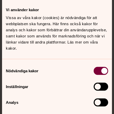
Vi använder kakor
Kontakt
Vissa av våra kakor (cookies) är nödvändiga för att
webbplatsen ska fungera. Här finns också kakor för
analys och kakor som förbättrar din användarupplevelse,
Kalender
samt kakor som används för marknadsföring och när vi
länkar vidare till andra plattformar. Läs mer om våra
kakor.
Hitta snabbt
Samtyckesval
Nödvändiga kakor
Sociala kanaler
Inställningar
Analys
Jourhavande präst