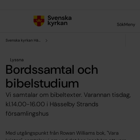
Till innehållet
Till undermeny
Sök
Meny
Svenska kyrkan Hässelby
Lyssna
Bordssamtal och
bibelstudium
Vi samtalar om bibeltexter. Varannan tisdag,
kl.14.00-16.00 i Hässelby Strands
församlingshus
Med utgångspunkt från Rowan Williams bok, "Vara