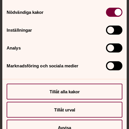
Samtyckesval
Kontakt
Nödvändiga kakor
Inställningar
Kalender
Analys
Hitta snabbt
Marknadsföring och sociala medier
Sociala kanaler
Tillåt alla kakor
Tillåt urval
Jourhavande präst
Avvisa