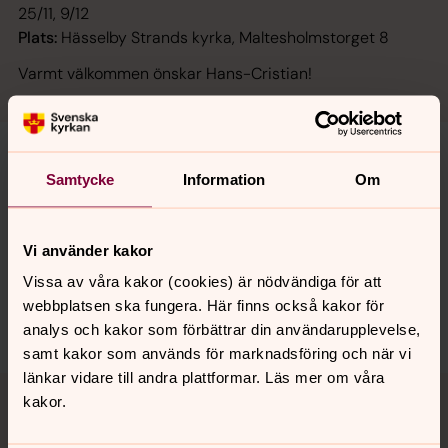
25/11, 9/12
Plats:
Hässelby Strands kyrka, Maltesholmstorget 8
Varmt välkommen önskar Hans-Cristian!
Samtycke
Information
Om
Senast ändrad 12 augusti 2025
Synpunkter eller frågor på sidans
innehåll?
Vi använder kakor
Vissa av våra kakor (cookies) är nödvändiga för att
hasselby.forsamling@svenskakyrkan.se
webbplatsen ska fungera. Här finns också kakor för
Dela
analys och kakor som förbättrar din användarupplevelse,
samt kakor som används för marknadsföring och när vi
länkar vidare till andra plattformar. Läs mer om våra
Tillbaka till toppen
Tillbaka till innehållet
kakor.