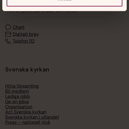
Akut samtals- och krisstöd. Prata eller chatta anonymt
med en präst på kvällar och nätter.
Chatt
Digitalt brev
Telefon 112
Svenska kyrkan
Hitta församling
Bli medlem
Lediga jobb
Ge en gåva
Organisation
Act Svenska kyrkan
Svenska kyrkan i utlandet
Press – nationell nivå