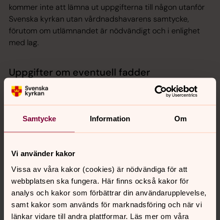
kommer inte att lämna ut uppgifterna till någon utanför
Svenska kyrkan utan vårdnadshavarens samtycke,
förutom om utlämnandet är nödvändigt och i enlighet
med lag.
Uppgifter om eventuell fadder
Om en fadder anges kommer hen att antecknas under
dopsamtalet och bevaras i dopboken för historiska
ändamål. Registreringen utförs med stöd av
Samtycke
Information
Om
verksamhetens och den döptes berättigade intresse av
att dokumentera barnets fadder. Bevarandet sker
därefter med stöd av arkivändamål av allmänt intresse.
Vi använder kakor
Vissa av våra kakor (cookies) är nödvändiga för att
webbplatsen ska fungera. Här finns också kakor för
Vilka personuppgifter behandlar
analys och kakor som förbättrar din användarupplevelse,
vi?
samt kakor som används för marknadsföring och när vi
länkar vidare till andra plattformar. Läs mer om våra