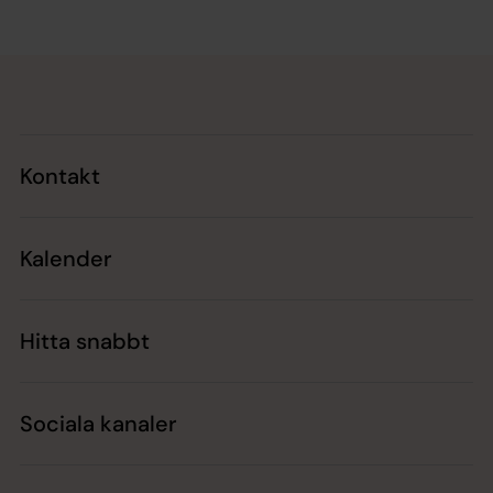
Tillbaka till toppen
Tillbaka till innehållet
Kontakt
Kalender
Hitta snabbt
Sociala kanaler