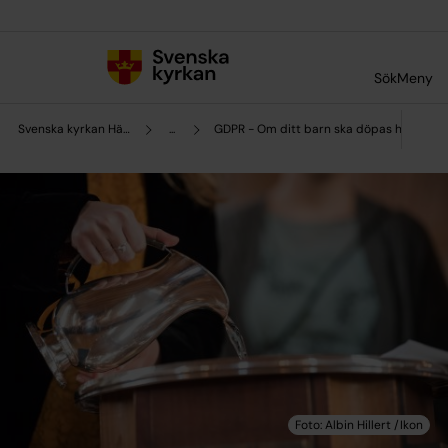
Till innehållet
Till undermeny
Sök
Meny
Svenska kyrkan Härnösand
...
GDPR - Om ditt barn ska döpas hos oss