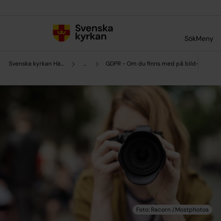
Till innehållet
Till undermeny
Sök
Meny
Svenska kyrkan Härnösand
...
GDPR - Om du finns med på bild- eller fi