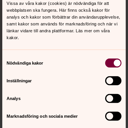
vederbörlig hänsyn till personers integritet och kommer
Vissa av våra kakor (cookies) är nödvändiga för att
inte att publicera personuppgifter som kan upplevas
webbplatsen ska fungera. Här finns också kakor för
som intrång i den personliga integriteten.
analys och kakor som förbättrar din användarupplevelse,
Observera att bild- och filmmaterial kan komma att
samt kakor som används för marknadsföring och när vi
bevaras för arkivändamål av allmänt intresse och att vi
länkar vidare till andra plattformar. Läs mer om våra
omfattas av en inomkyrklig offentlighetsprincip som
kakor.
innebär att vi kan vara skyldiga att lämna ut uppgifter till
allmänheten.
Samtyckesval
Nödvändiga kakor
Vilka rättigheter har du?
Inställningar
Härnösands pastorat​ ansvarar för hanteringen av era
personuppgifter om inte annat nämns ovan. För
Analys
information om dina rättigheter enligt
dataskyddsförordningen,
se startsidan för denna
integritetspolicy.
Där hittar du även kontaktuppgifter till
Marknadsföring och sociala medier
oss och vårt dataskyddsombud.