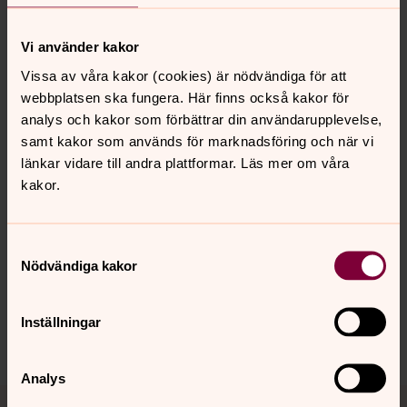
www.facebook.com/svenskakyrkanharnosand
www.instagram.com/svenskakyrkanharnosand
Vi använder kakor
Observera att samtliga expeditionsärenden
Vissa av våra kakor (cookies) är nödvändiga för att
hanteras vid församlingsexpeditionen vid
webbplatsen ska fungera. Här finns också kakor för
domkyrkan, Franzéngatan 18.
analys och kakor som förbättrar din användarupplevelse,
samt kakor som används för marknadsföring och när vi
länkar vidare till andra plattformar. Läs mer om våra
kakor.
Senast ändrad 16 maj 2022
Samtyckesval
Synpunkter eller frågor på sidans
Nödvändiga kakor
innehåll?
harnosand.pastorat@svenskakyrkan.se
Inställningar
Dela
Analys
Tillbaka till toppen
Tillbaka till innehållet