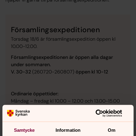
Församlingsexpeditionen
Torsdag 18/6 är församlingsexpedition öppen kl
10.00-12.00.
Församlingsexpeditionen är öppen alla dagar
under sommaren.
V. 30-32
(260720-260807)
öppen kl 10-12
Ordinarie öppettider:
Måndag – fredag kl 10.00 – 12.00 och 13.00-15.00
Dag före röd dag endast telefontid på förmiddagen.
Adress: Franzéngatan 18, 871 31 Härnösand
Telefon: 0611-288 00
Samtycke
Information
Om
E-post: harnosand.pastorat(a)svenskakyrkan.se