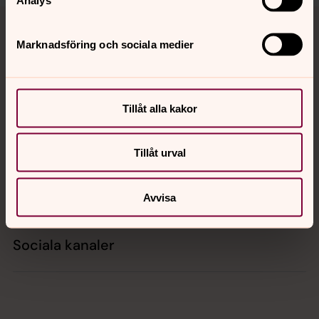
Tillbaka till toppen
Tillbaka till innehållet
Marknadsföring och sociala medier
Kontakt
Tillåt alla kakor
Kalender
Tillåt urval
Hitta snabbt
Avvisa
Sociala kanaler