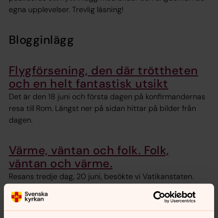
egna upplevelser. Trevlig läsning!
Blogginlägg
Flygförsening, den där tröttheten
och en helt fantastisk utsikt
Det är den 18 juni och första dagen på konfirmandernas
resa till Rom. Längst ner på sidan hittar på bilder från
dagen.
Värme, väntan och folk. Folk,
väntan och värme.
Resans tredje dag, 20 juni, besökte vi Vatikanstaten.
Stadsvandring, den galna trafiken