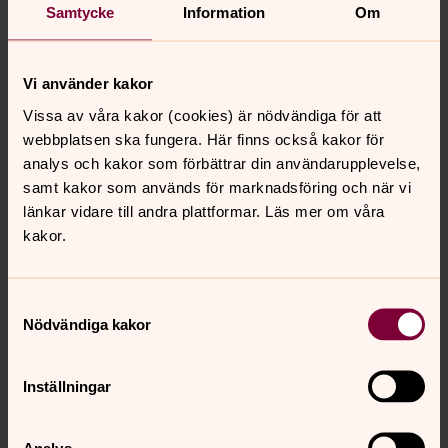
och sa hon verkligen det där?
Samtycke
Information
Om
Resans andra dag, 19 juni.
Vi använder kakor
Hemresa - både skönt och tråkigt
Vissa av våra kakor (cookies) är nödvändiga för att
Resans femte dag och sista dag, 22 juni.
webbplatsen ska fungera. Här finns också kakor för
analys och kakor som förbättrar din användarupplevelse,
Wow, Colosseum!
samt kakor som används för marknadsföring och när vi
Resans fjärde dag, 21 juni.
länkar vidare till andra plattformar. Läs mer om våra
kakor.
Samtyckesval
Synpunkter eller frågor på sidans
Nödvändiga kakor
innehåll?
hallsbergs.forsamling@svenskakyrkan.se
Inställningar
Dela
Analys