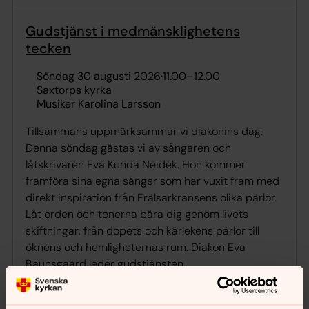
Gudstjänst i medmänsklighetens
tecken
söndag 30 augusti 2026
·
11.00
–
12.00
Saxtorps kyrka
Musiker Karolina Larsson
Tillsammans uppmärksammar vi diakonins dag.
Denna söndag gästas vi av sångaren och
låtskrivaren Eva Kunda Neidek. Hon kommer
framföra sina egna sånger som har vuxit fram med
direkt inspiration från Frälsarkransens olika pärlor.
Låt orden och tonerna bära dig genom livets
skiftningar, från dopets och kärlekens pärlor till
öknens och hemligheternas rum. Diakon Eva
Baunsgaard leder gudstjänsten.