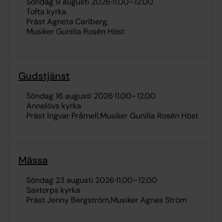
söndag 9 augusti 2026
·
11.00
–
12.00
Tofta kyrka
Präst Agneta Carlberg
Musiker Gunilla Rosén Höst
Gudstjänst
söndag 16 augusti 2026
·
11.00
–
12.00
Annelövs kyrka
Präst Ingvar Pråmell
Musiker Gunilla Rosén Höst
Mässa
söndag 23 augusti 2026
·
11.00
–
12.00
Saxtorps kyrka
Präst Jenny Bergström
Musiker Agnes Ström