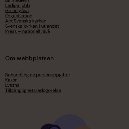
Bli medlem
Lediga jobb
Ge en gåva
Organisation
Act Svenska kyrkan
Svenska kyrkan i utlandet
Press – nationell nivå
Om webbplatsen
Behandling av personuppgifter
Kakor
Lyssna
Tillgänglighetsredogörelse