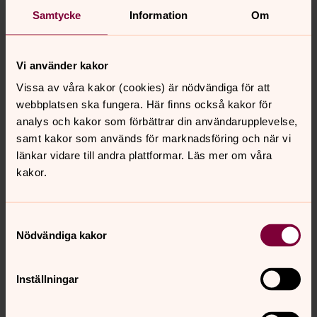
Morgonmässa
Samtycke
Information
Om
onsdag 2 september 2026
·
09.00
–
09.30
Häljarps församlingsgård
Präst Ingvar Pråmell
Musiker Emma Viberg
Vi använder kakor
Vissa av våra kakor (cookies) är nödvändiga för att
Ansvariga:
webbplatsen ska fungera. Här finns också kakor för
analys och kakor som förbättrar din användarupplevelse,
samt kakor som används för marknadsföring och när vi
Visa fler händelser
länkar vidare till andra plattformar. Läs mer om våra
kakor.
Samtyckesval
Nödvändiga kakor
Senast ändrad 1 augusti 2025
Synpunkter eller frågor på sidans
innehåll?
Inställningar
haljarps.forsamling@svenskakyrkan.se