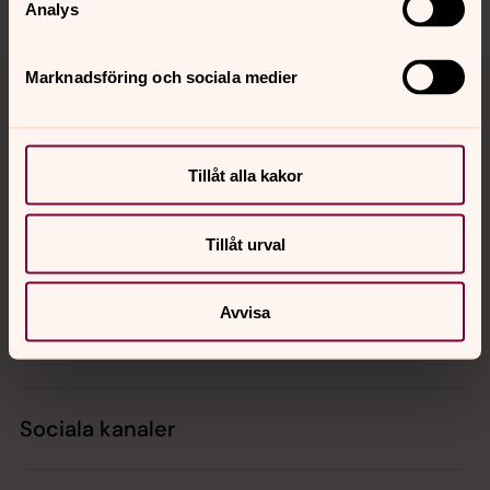
Dela
Analys
Tillbaka till toppen
Tillbaka till innehållet
Marknadsföring och sociala medier
Tillåt alla kakor
Kontakt
Tillåt urval
Kalender
Avvisa
Hitta snabbt
Sociala kanaler