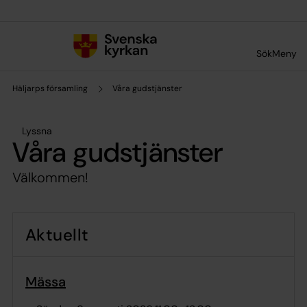
Till innehållet
Till undermeny
Sök
Meny
Häljarps församling
Våra gudstjänster
Lyssna
Våra gudstjänster
Välkommen!
Aktuellt
Mässa