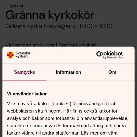
Lyssna
Gränna kyrkokör
Gränna kyrka torsdagar kl. 18:00-19:30
Välkommen att sjunga i Gränna kyrkokör!
Kontakt och frågor: Rebecka Thell
Samtycke
Information
Om
Senast ändrad 27 december 2025
Synpunkter eller frågor på sidans
Vi använder kakor
innehåll?
Vissa av våra kakor (cookies) är nödvändiga för att
granna.pastorat@svenskakyrkan.se
webbplatsen ska fungera. Här finns också kakor för
analys och kakor som förbättrar din användarupplevelse,
Dela
samt kakor som används för marknadsföring och när vi
länkar vidare till andra plattformar. Läs mer om våra