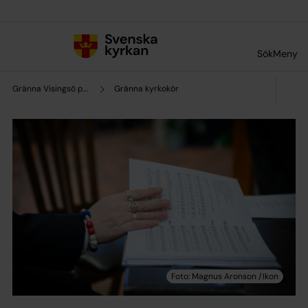
Till innehållet
Till undermeny
Sök
Meny
Gränna Visingsö pastorat
Gränna kyrkokör