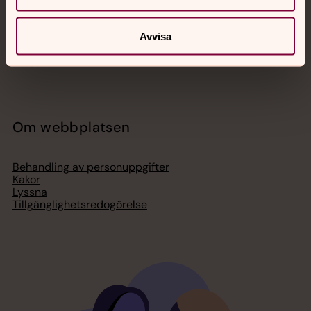
Ge en gåva
Organisation
Avvisa
Act Svenska kyrkan
Svenska kyrkan i utlandet
Press – nationell nivå
Om webbplatsen
Behandling av personuppgifter
Kakor
Lyssna
Tillgänglighetsredogörelse