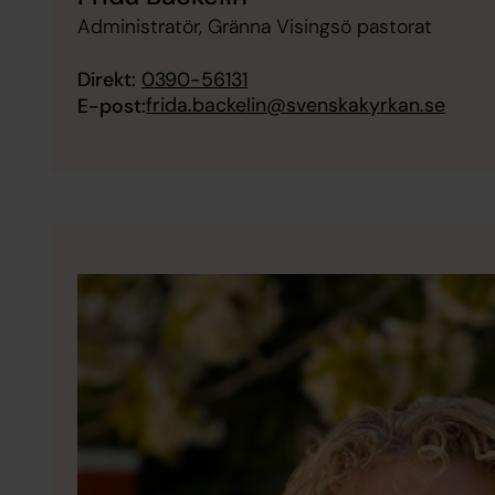
Administratör, Gränna Visingsö pastorat
Direkt:
0390-56131
frida.backelin@svenskakyrkan.se
E-post: