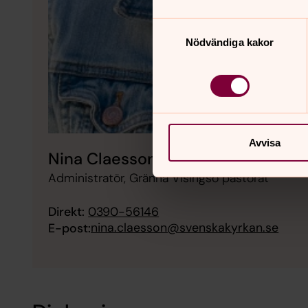
Samtyckesval
Nödvändiga kakor
Avvisa
Nina Claesson
Administratör, Gränna Visingsö pastorat
Direkt:
0390-56146
nina.claesson@svenskakyrkan.se
E-post: