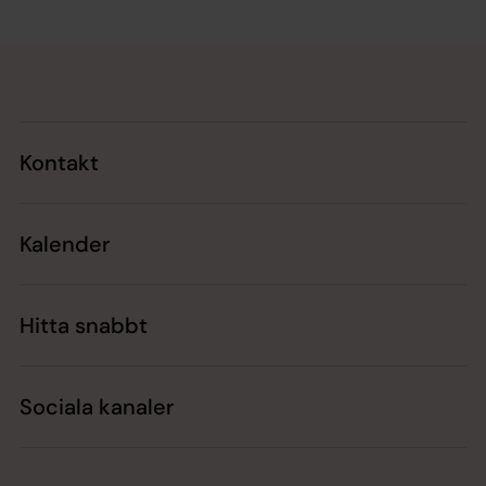
Tillbaka till toppen
Tillbaka till innehållet
Kontakt
Kalender
Hitta snabbt
Sociala kanaler