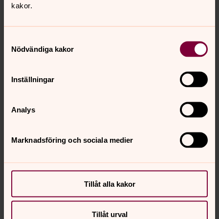
kakor.
seurakunnan komministerina. Hän on teologian tohtori ja
on myös työskennellyt yliopistonlehtorina Karlstadin
yliopistossa ja Bräcke Diakonissa.
Samtyckesval
Nödvändiga kakor
Inställningar
Analys
Marknadsföring och sociala medier
Tillåt alla kakor
Tillåt urval