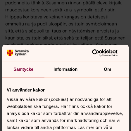
pudonneita tähkiä. Susannen rinnan päällä oleva kirjailu
muodostaa korsineen sekä kala-symbolin että ristin.
Hiippaa koristava valkoinen kangas on tietoisesti
ommeltu nurja puoli ulospäin, osittain symboloimaan
sitä, että sisäpuoli tai taus on näyttämisen arvoista ja
kaunista, osittain siksi, että sekä taitelijan että Susannen
mielestä kankaan nurja puoli oli kauniimpi. Kaavun on
suunnitellut ja ommellut Katarina Ahl, Studio Ebba
Gabrielle.
Samtycke
Information
Om
Piispa Susanne
Susanne Rappmann on syntynyt 1965, vihitty
Vi använder kakor
Göteborgin hiippakunnan papiksi 1992 ja Göteborgin
Vissa av våra kakor (cookies) är nödvändiga för att
hiippakunnan piispaksi 4. maaliskuuta 2018. Ennen
webbplatsen ska fungera. Här finns också kakor för
piispaksi vihkimistä hän työskenteli kirkkoherrana
analys och kakor som förbättrar din användarupplevelse,
Göteborgin hiippakunnan Mölndalin pastoraatissa.
samt kakor som används för marknadsföring och när vi
Aikaisemmin Susanne on työskennellyt muun muassa
länkar vidare till andra plattformar. Läs mer om våra
Värö-Stråvallan seurakunnan kirkkoherrana ja Stensjönin