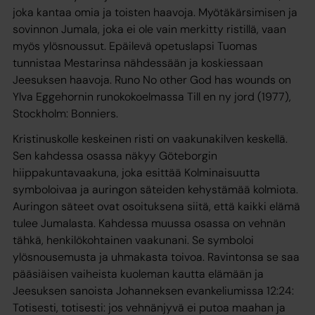
joka kantaa omia ja toisten haavoja. Myötäkärsimisen ja
sovinnon Jumala, joka ei ole vain merkitty ristillä, vaan
myös ylösnoussut. Epäilevä opetuslapsi Tuomas
tunnistaa Mestarinsa nähdessään ja koskiessaan
Jeesuksen haavoja. Runo No other God has wounds on
Ylva Eggehornin runokokoelmassa Till en ny jord (1977),
Stockholm: Bonniers.
Kristinuskolle keskeinen risti on vaakunakilven keskellä.
Sen kahdessa osassa näkyy Göteborgin
hiippakuntavaakuna, joka esittää Kolminaisuutta
symboloivaa ja auringon säteiden kehystämää kolmiota.
Auringon säteet ovat osoituksena siitä, että kaikki elämä
tulee Jumalasta. Kahdessa muussa osassa on vehnän
tähkä, henkilökohtainen vaakunani. Se symboloi
ylösnousemusta ja uhmakasta toivoa. Ravintonsa se saa
pääsiäisen vaiheista kuoleman kautta elämään ja
Jeesuksen sanoista Johanneksen evankeliumissa 12:24:
Totisesti, totisesti: jos vehnänjyvä ei putoa maahan ja