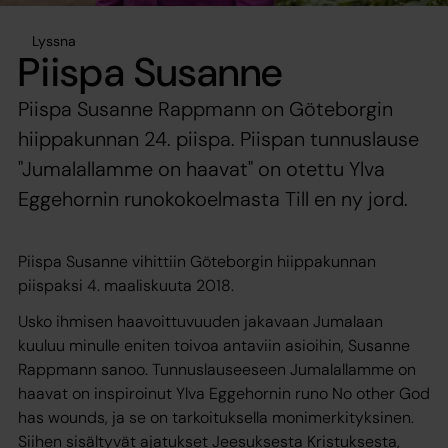
Lyssna
Piispa Susanne
Piispa Susanne Rappmann on Göteborgin
hiippakunnan 24. piispa. Piispan tunnuslause
"Jumalallamme on haavat" on otettu Ylva
Eggehornin runokokoelmasta Till en ny jord.
Piispa Susanne vihittiin Göteborgin hiippakunnan
piispaksi 4. maaliskuuta 2018.
Usko ihmisen haavoittuvuuden jakavaan Jumalaan
kuuluu minulle eniten toivoa antaviin asioihin, Susanne
Rappmann sanoo. Tunnuslauseeseen Jumalallamme on
haavat on inspiroinut Ylva Eggehornin runo No other God
has wounds, ja se on tarkoituksella monimerkityksinen.
Siihen sisältyvät ajatukset Jeesuksesta Kristuksesta,