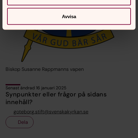
Avvisa
Biskop Susanne Rappmanns vapen
Senast ändrad 16 januari 2025
Synpunkter eller frågor på sidans
innehåll?
goteborg.stift@svenskakyrkan.se
Dela