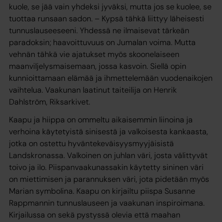
kuole, se jää vain yhdeksi jyväksi, mutta jos se kuolee, se
tuottaa runsaan sadon. – Kypsä tähkä liittyy läheisesti
tunnuslauseeseeni. Yhdessä ne ilmaisevat tärkeän
paradoksin; haavoittuvuus on Jumalan voima. Mutta
vehnän tähkä vie ajatukset myös skoonelaiseen
maanviljelysmaisemaan, jossa kasvoin. Siellä opin
kunnioittamaan elämää ja ihmettelemään vuodenaikojen
vaihtelua. Vaakunan laatinut taiteilija on Henrik
Dahlström, Riksarkivet.
Kaapu ja hiippa on ommeltu aikaisemmin liinoina ja
verhoina käytetyistä sinisestä ja valkoisesta kankaasta,
jotka on ostettu hyväntekeväisyysmyyjäisistä
Landskronassa. Valkoinen on juhlan väri, josta välittyvät
toivo ja ilo. Piispanvaakunassakin käytetty sininen väri
on miettimisen ja parannuksen väri, jota pidetään myös
Marian symbolina. Kaapu on kirjailtu piispa Susanne
Rappmannin tunnuslauseen ja vaakunan inspiroimana.
Kirjailussa on sekä pystyssä olevia että maahan