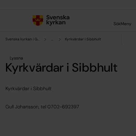
Till innehållet
Till undermeny
Sök
Meny
Svenska kyrkan i Glimåkra-Hjärsås
...
Kyrkvärdar i Sibbhult
Lyssna
Kyrkvärdar i Sibbhult
Kyrkvärdar i Sibbhult
Gull Johansson, tel 0702-692397