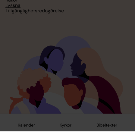
Lyssna
Tillgänglighetsredogörelse
Kalender
Kyrkor
Bibeltexter