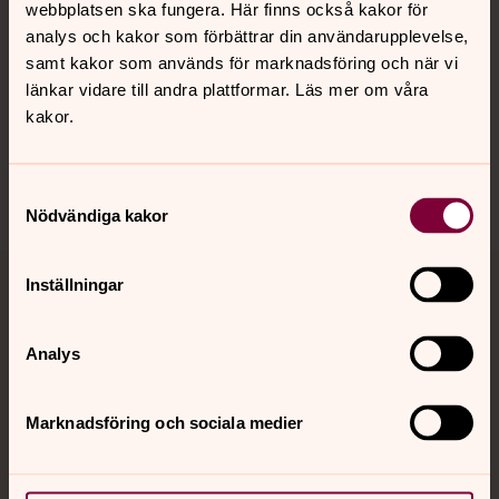
webbplatsen ska fungera. Här finns också kakor för
analys och kakor som förbättrar din användarupplevelse,
Hitta snabbt
samt kakor som används för marknadsföring och när vi
länkar vidare till andra plattformar. Läs mer om våra
kakor.
Sociala kanaler
Samtyckesval
Nödvändiga kakor
Inställningar
Jourhavande präst
Akut samtals- och krisstöd. Prata eller chatta anonymt
Analys
med en präst på kvällar och nätter.
Marknadsföring och sociala medier
Chatt
Digitalt brev
Telefon 112