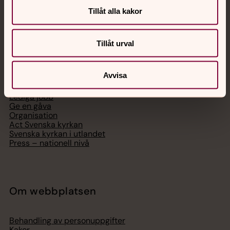
Tillåt alla kakor
Tillåt urval
Svenska kyrkan
Avvisa
Hitta församling
Bli medlem
Lediga jobb
Ge en gåva
Organisation
Act Svenska kyrkan
Svenska kyrkan i utlandet
Press – nationell nivå
Om webbplatsen
Behandling av personuppgifter
Kakor