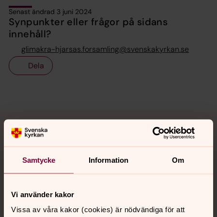
Senast ändrad 3 juni 2024
Synpunkter eller frågor på sidans
innehåll?
glimakra-hjarsas.forsamling@svenskakyrkan.se
Dela
Tillbaka till toppen
Tillbaka till innehållet
Samtycke
Information
Om
Kontakt
Vi använder kakor
Kalender
Vissa av våra kakor (cookies) är nödvändiga för att