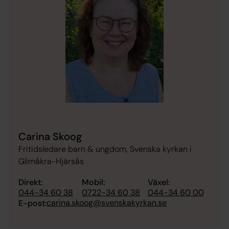
Carina Skoog
Fritidsledare barn & ungdom, Svenska kyrkan i
Glimåkra-Hjärsås
Direkt:
Mobil:
Växel:
044-34 60 38
0722-34 60 38
044-34 60 00
carina.skoog@svenskakyrkan.se
E-post: