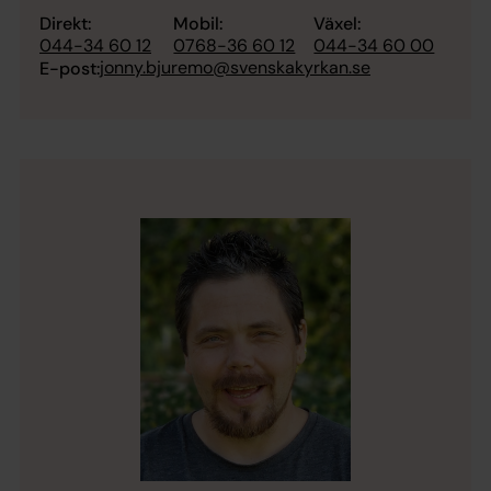
Direkt:
Mobil:
Växel:
044-34 60 12
0768-36 60 12
044-34 60 00
jonny.bjuremo@svenskakyrkan.se
E-post: