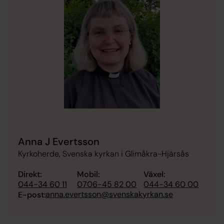
Anna J Evertsson
Kyrkoherde, Svenska kyrkan i Glimåkra-Hjärsås
Direkt:
Mobil:
Växel:
044-34 60 11
0706-45 82 00
044-34 60 00
anna.evertsson@svenskakyrkan.se
E-post: