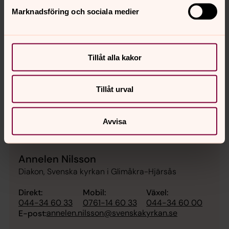
Marknadsföring och sociala medier
Tillåt alla kakor
Tillåt urval
Avvisa
Annelen Nilsson
Diakon, Svenska kyrkan i Glimåkra-Hjärsås
Direkt:
Mobil:
Växel:
044-34 60 33
0761-14 60 33
044-34 60 00
annelen.nilsson@svenskakyrkan.se
E-post: