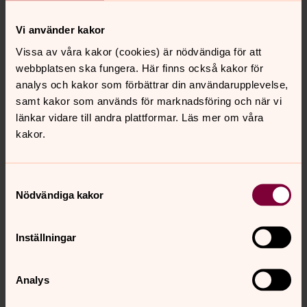
Vi använder kakor
Vissa av våra kakor (cookies) är nödvändiga för att
webbplatsen ska fungera. Här finns också kakor för
analys och kakor som förbättrar din användarupplevelse,
samt kakor som används för marknadsföring och när vi
länkar vidare till andra plattformar. Läs mer om våra
Anna Nilsson
kakor.
Kyrkvaktmästare, Svenska kyrkan i Glimåkra-
Hjärsås
Samtyckesval
Direkt:
Mobil:
Växel:
Nödvändiga kakor
044-34 60 18
0725-34 60 18
044-34 60 00
anna.nilsson9@svenskakyrkan.se
E-post:
Inställningar
Analys