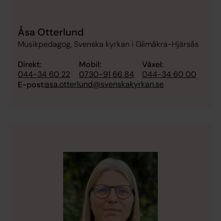
Åsa Otterlund
Musikpedagog, Svenska kyrkan i Glimåkra-Hjärsås
Direkt:
Mobil:
Växel:
044-34 60 22
0730-91 66 84
044-34 60 00
asa.otterlund@svenskakyrkan.se
E-post: