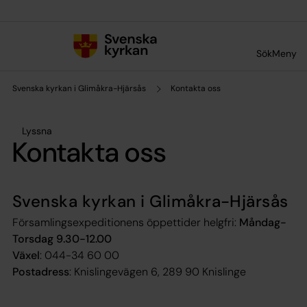
Till innehållet
Till undermeny
Sök
Meny
Svenska kyrkan i Glimåkra-Hjärsås
Kontakta oss
Lyssna
Kontakta oss
Svenska kyrkan i Glimåkra-Hjärsås
Församlingsexpeditionens öppettider helgfri:
Måndag-
Torsdag 9.30-12.00
Växel
: 044-34 60 00
Postadress
: Knislingevägen 6, 289 90 Knislinge