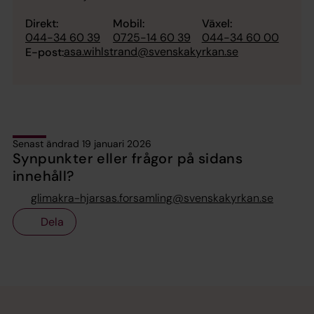
Direkt:
Mobil:
Växel:
044-34 60 39
0725-14 60 39
044-34 60 00
asa.wihlstrand@svenskakyrkan.se
E-post:
Senast ändrad 19 januari 2026
Synpunkter eller frågor på sidans
innehåll?
glimakra-hjarsas.forsamling@svenskakyrkan.se
Dela
Tillbaka till toppen
Tillbaka till innehållet