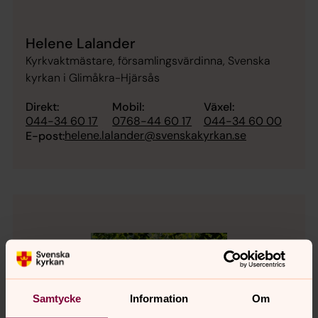
Helene Lalander
Kyrkvaktmästare, församlingsvärdinna, Svenska
kyrkan i Glimåkra-Hjärsås
Direkt:
Mobil:
Växel:
044-34 60 17
0768-44 60 17
044-34 60 00
helene.lalander@svenskakyrkan.se
E-post:
Samtycke
Information
Om