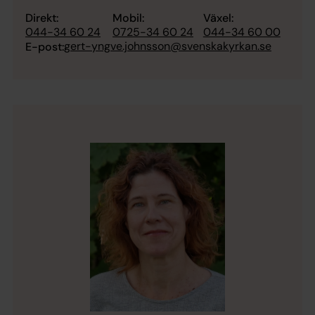
Direkt:
Mobil:
Växel:
044-34 60 24
0725-34 60 24
044-34 60 00
gert-yngve.johnsson@svenskakyrkan.se
E-post: