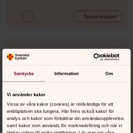
Öppna bildspel
Boka församlingslokal:
I samband med dop, vigsel eller begravning i Gävle
församling lånar du våra lokaler gratis.
Samtycke
Information
Om
För andra tillfällen kan du hyra lokalen.
Telefon: 026- 17 04 70
e-post: gavle.bokning@svenskakyrkan.se
Vi använder kakor
Vissa av våra kakor (cookies) är nödvändiga för att
webbplatsen ska fungera. Här finns också kakor för
analys och kakor som förbättrar din användarupplevelse,
samt kakor som används för marknadsföring och när vi
länkar vidare till andra plattformar. Läs mer om våra