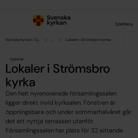
Till innehållet
Till undermeny
Sök
Meny
Svenska kyrkan i Gävle
...
Lokaler i Strömsbro kyrka
Lyssna
Lokaler i Strömsbro
kyrka
Den helt nyrenoverade församlingssalen
ligger direkt invid kyrksalen. Fönstren är
öppningsbara och under sommarhalvåret går
det att nyttja terrassen utanför.
Församlingssalen har plats för 32 sittande