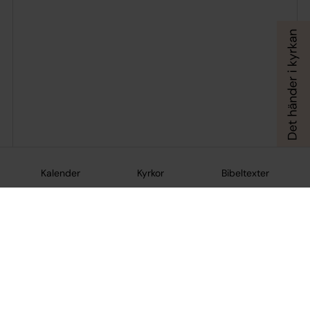
Kalender
Kyrkor
Bibeltexter