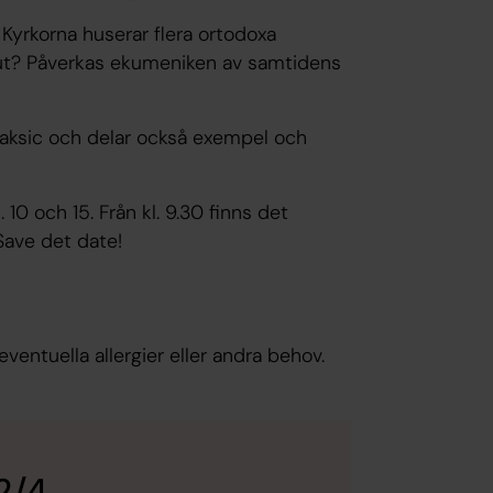
yrkorna huserar flera ortodoxa
 ut? Påverkas ekumeniken av samtidens
Jaksic och delar också exempel och
0 och 15. Från kl. 9.30 finns det
Save det date!
ventuella allergier eller andra behov.
2/4