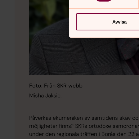
Avvisa
Foto: Från SKR webb
Misha Jaksic.
Påverkas ekumeniken av samtidens skav och
möjligheter finns? SKRs ortodoxe samordnare
under den regionala träffen i Borås den 22 ap