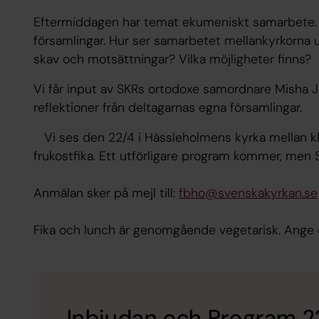
Eftermiddagen har temat ekumeniskt samarbete. K
församlingar. Hur ser samarbetet mellankyrkorna
skav och motsättningar? Vilka möjligheter finns?
Vi får input av SKRs ortodoxe samordnare Misha 
reflektioner från deltagarnas egna församlingar.
Vi ses den 22/4 i Hässleholmens kyrka mellan kl. 1
frukostfika. Ett utförligare program kommer, men 
Anmälan sker på mejl till:
fbho@svenskakyrkan.se
Fika och lunch är genomgående vegetarisk. Ange e
Inbjudan och Program 2