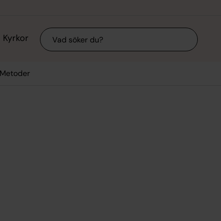
Sök
Kyrkor
/Metoder