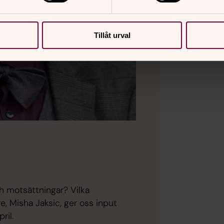
Tillåt urval
 motsättningar? Vilka
, Misha Jaksic, ger oss input
ril.