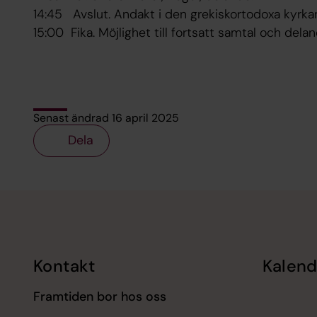
14:45 Avslut. Andakt i den grekiskortodoxa kyrka
15:00 Fika. Möjlighet till fortsatt samtal och delan
Senast ändrad 16 april 2025
Dela
Tillbaka till toppen
Tillbaka till innehållet
Kontakt
Kalend
Framtiden bor hos oss