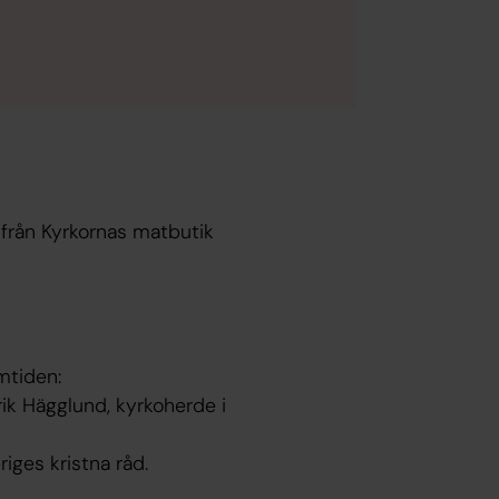
från Kyrkornas matbutik
mtiden:
ik Hägglund, kyrkoherde i
riges kristna råd.