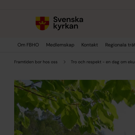
Till innehållet
Till undermeny
Om FBHO
Medlemskap
Kontakt
Regionala trä
Framtiden bor hos oss
Tro och respekt - en dag om eku