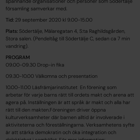
spännande organisationer och personer som Södertälje
församling samverkar med.
Tid:
29 september 2020 kl 9.00-15.00
Plats:
Södertälje, Mälaregatan 4, S:ta Raghildsgården,
Stora salen. (Pendeltåg till Södertälje C, sedan ca 7 min
vandring).
PROGRAM
09.00-09.30 Drop-in fika
09.30-10.00 Välkomna och presentation
10.00-11.00 Läsfrämjarinstitutet En förening som
arbetar för varje barns rätt till ordets makt och arena att
agera på. Inställningen är att språk är makt och alla har
rätt till den makten.Föreningen driver öppna
kulturverksamheter där barnen alltid är involverade i
aktiviteterna och föreställningarna. Verksamhetens syfte
är att stärka demokratin och öka integration och
delaktighet i samhället. För mer information: