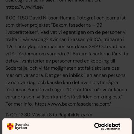
https://www.lfi.se/
11.00-11.50 David Nilsson Hamne Fotograf och journalist
som driver projektet ”Bakom fasaderna – 99
livsberättelser”. Vad vet vi egentligen om de personer vi
träffar i vår vardag? Kvinnan i kassan på ICA, tränaren i
f12s hockeylag eller mannen som läser SFI? Och vad har
vi för fördomar om varandra? I Bakom fasaderna får vi ta
del av livshistorier av personer med en koppling till
Södertälje, och vi får möjligheten att faktiskt lära oss
mer om varandra. Det ger en inblick i en annan persons
liv och vardag, och kanske kan det även bryta några
fördomar. Som David säger: ”Det är först när vi lär känna
varandra som vi även kan förstå världen omkring oss.”
För mer info: https://www.bakomfasaderna.com/
12.00-12.30 Mässa i S:ta Ragnhilds kyrka
12.45-13.30 Lunch