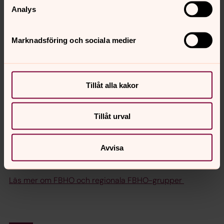
samordnare i FBHO.
Analys
Varmt välkommen!
Marknadsföring och sociala medier
ANMÄL DIG HÄR
Tillåt alla kakor
Tillåt urval
Skicka
Avvisa
Läs mer om FBHO och regionala FBHO-grupper