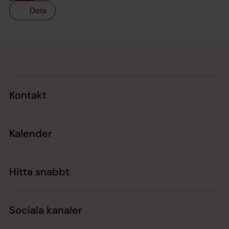
Dela
Tillbaka till toppen
Tillbaka till innehållet
Kontakt
Kalender
Hitta snabbt
Sociala kanaler