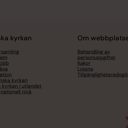
ka kyrkan
Om webbplats
örsamling
Behandling av
lem
personuppgifter
jobb
Kakor
åva
Lyssna
ation
Tillgänglighetsredogö
nska kyrkan
 kyrkan i utlandet
nationell nivå