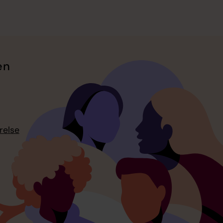
en
relse