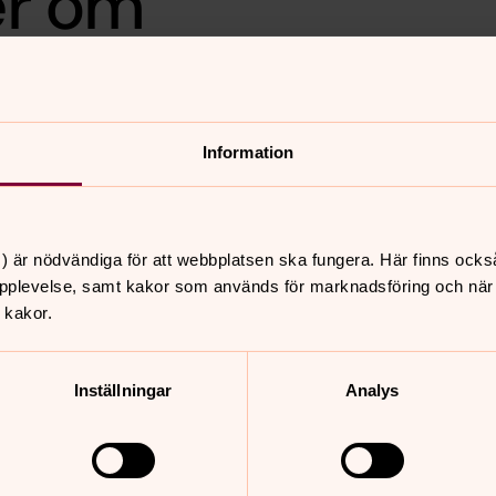
r om
 intervjuat diakoner som
Information
snittet genom att klicka här.
) är nödvändiga för att webbplatsen ska fungera. Här finns ocks
pplevelse, samt kakor som används för marknadsföring och när vi
 kakor.
kakor för marknadsföring.
Inställningar
Analys