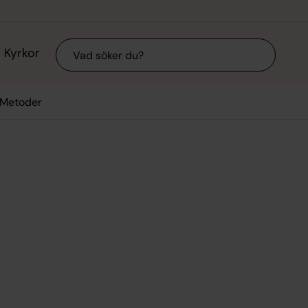
Sök
Kyrkor
/Metoder