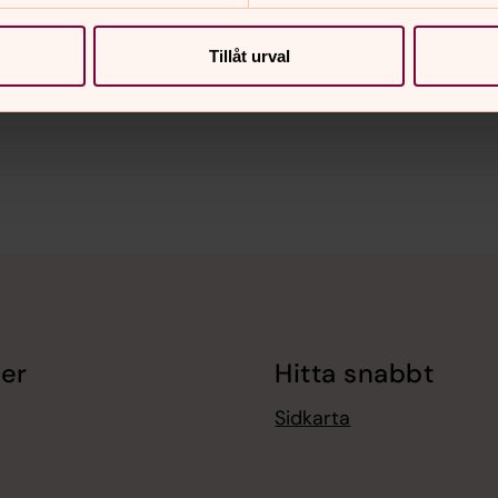
Tillåt urval
er
Hitta snabbt
Sidkarta