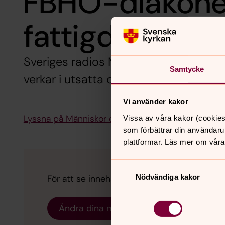
FBHO-diakone
fattigdom
Sveriges radios Människor och tro har
Samtycke
verkar i utsatta områden. Lyssna på av
Vi använder kakor
Lyssna på Människor och tro 17 november 2022
Vissa av våra kakor (cookies
som förbättrar din användaru
plattformar. Läs mer om våra
Samtyckesval
För att se innehållet behöver du acceptera 
Nödvändiga kakor
Ändra dina marknadsföring för kakor