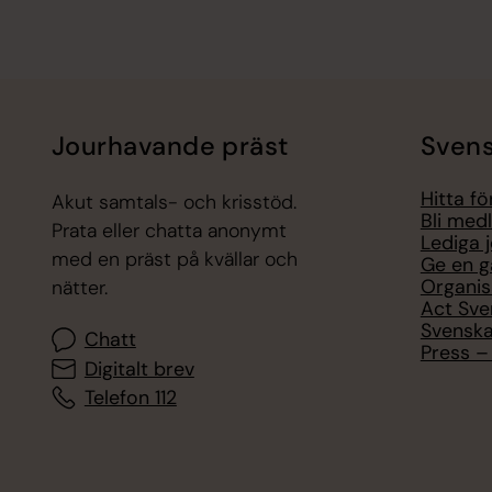
Jourhavande präst
Svens
Hitta f
Akut samtals- och krisstöd.
Bli med
Prata eller chatta anonymt
Lediga 
med en präst på kvällar och
Ge en g
Organis
nätter.
Act Sve
Svenska
Chatt
Press – 
Digitalt brev
Telefon 112