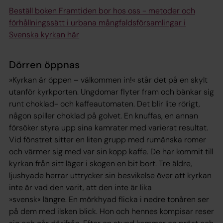
Beställ boken Framtiden bor hos oss - metoder och
förhållningssätt i urbana mångfaldsförsamlingar i
Svenska kyrkan här
Dörren öppnas
»Kyrkan är öppen – välkommen in!« står det på en skylt
utanför kyrkporten. Ungdomar flyter fram och bänkar sig
runt choklad- och kaffeautomaten. Det blir lite rörigt,
någon spiller choklad på golvet. En knuffas, en annan
försöker styra upp sina kamrater med varierat resultat.
Vid fönstret sitter en liten grupp med rumänska romer
och värmer sig med var sin kopp kaffe. De har kommit till
kyrkan från sitt läger i skogen en bit bort. Tre äldre,
ljushyade herrar uttrycker sin besvikelse över att kyrkan
inte är vad den varit, att den inte är lika
»svensk« längre. En mörkhyad flicka i nedre tonåren ser
på dem med ilsken blick. Hon och hennes kompisar reser