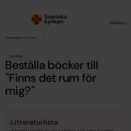
Till innehållet
Till undermeny
Sök
Meny
Framtiden bor hos oss
Lyssna
Beställa böcker till
"Finns det rum för
mig?"
Litteraturlista