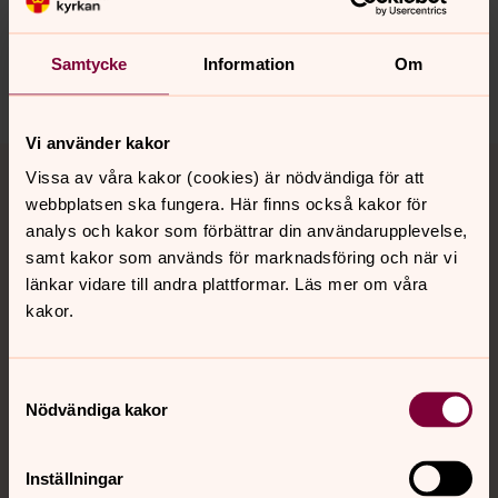
Senast ändrad 9 maj 2022
Samtycke
Information
Om
Dela
Vi använder kakor
Tillbaka till toppen
Tillbaka till innehållet
Vissa av våra kakor (cookies) är nödvändiga för att
webbplatsen ska fungera. Här finns också kakor för
analys och kakor som förbättrar din användarupplevelse,
samt kakor som används för marknadsföring och när vi
Kontakt
länkar vidare till andra plattformar. Läs mer om våra
kakor.
Kalender
Samtyckesval
Nödvändiga kakor
Hitta snabbt
Inställningar