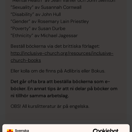
”Mental Health” av Jean Vanier och John Swinton
”Sexuality” av Susannah Cornwall
“Disability” av John Hull
”Gender” av Rosemary Lain Priestley
“Poverty” av Susan Durbe
”Ethnicity” av Michael Jagessar
Beställ böckerna via det brittiska förlaget:
http://inclusive-church.org/resources/inclusive-
church-books
Eller kolla om de finns på Adlibris eller Bokus.
Det går ofta bra att beställa böckerna som e-
böcker.
En annat tips är att ni delar på böcker om
ni tillhör samma arbetslag.
OBS! All kurslitteratur är på engelska.