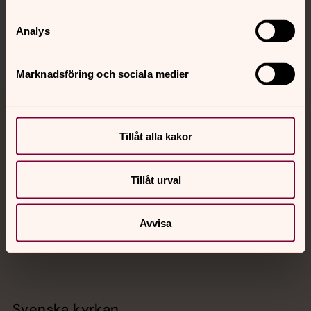
Sociala kanaler
Analys
Marknadsföring och sociala medier
Jourhavande präst
Tillåt alla kakor
Akut samtals- och krisstöd. Prata eller chatta anonymt
med en präst på kvällar och nätter.
Tillåt urval
Chatt
Digitalt brev
Avvisa
Telefon 112
Svenska kyrkan