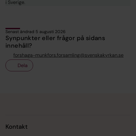
i Sverige.
Senast ändrad 5 augusti 2026
Synpunkter eller frågor på sidans
innehåll?
forshaga-munkfors.forsamling@svenskakyrkan.se
Dela
Tillbaka till toppen
Tillbaka till innehållet
Kontakt