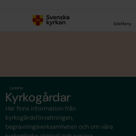
Till innehållet
Till undermeny
Sök
Meny
Lyssna
Kyrkogårdar
Här finns information från
kyrkogårdsförvaltningen,
begravningsverksamheten och om våra
kyrkogårdar, skötsel och service.