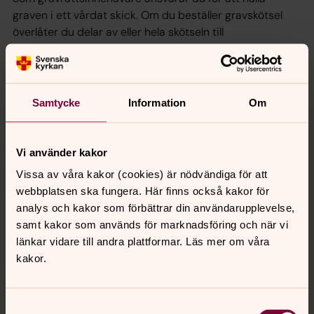
graven i ett vårdat skick. Om du beställer gravskötsel
överlåter du delar av eller hela skötseln till
kyrkogårdsförvaltningen enligt våra olika skötselavtal.
Klicka här för att komma till beställningen.
Samtycke
Information
Om
Ovårdad grav
Det är gravrättsinnehavarens ansvar att hålla
gravplatsen i ordnat och värdigt skick. Varje år
Vi använder kakor
besiktigas gravarna för att säkerställa att de sköts om av
Vissa av våra kakor (cookies) är nödvändiga för att
gravrättsinnehavaren.
webbplatsen ska fungera. Här finns också kakor för
analys och kakor som förbättrar din användarupplevelse,
Kulturhistorisk inventering och
samt kakor som används för marknadsföring och när vi
bevarandeplan
länkar vidare till andra plattformar. Läs mer om våra
kakor.
En begravningsplats är inte bara en plats för sorg och
minnen, det är också ett stort kulturarv.
Samtyckesval