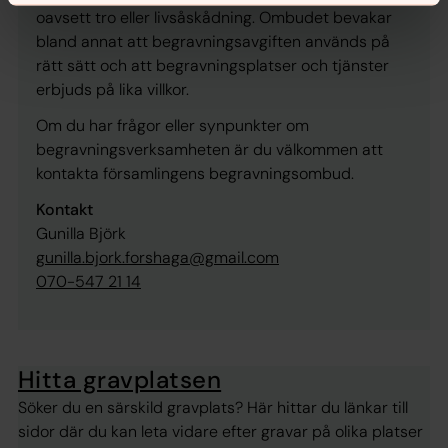
oavsett tro eller livsåskådning. Ombudet bevakar
bland annat att begravningsavgiften används på
rätt sätt och att begravningsplatser och tjänster
erbjuds på lika villkor.
Om du har frågor eller synpunkter om
begravningsverksamheten är du välkommen att
kontakta församlingens begravningsombud.
Kontakt
Gunilla Björk
gunilla.bjork.forshaga@gmail.com
070-547 21 14
Hitta gravplatsen
Söker du en särskild gravplats? Här hittar du länkar till
sidor där du kan leta vidare efter gravar på olika platser