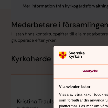
Mer information från kyrkogårdsförvaltnin
Medarbetare i församlinge
I listan finns kontaktuppgifter till alla medarbeta
grupperade efter yrken.
Kyrkoherde
Samtycke
Vi använder kakor
Vissa av våra kakor (cookies
Kristina Traulsen
som förbättrar din användaru
plattformar. Läs mer om våra