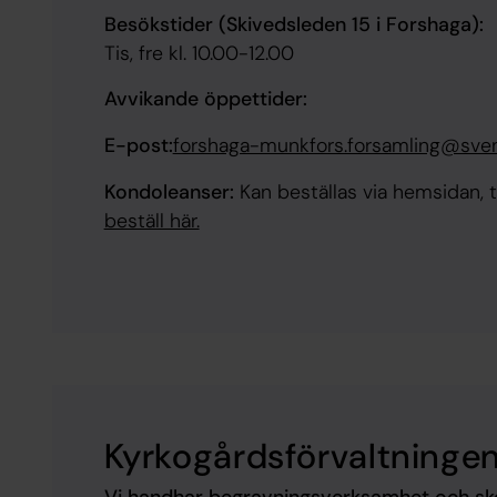
Besökstider (Skivedsleden 15 i Forshaga):
​Tis, fre kl. 10.00-​12.00
Avvikande öppettider:
E-post:
forshaga-munkfors.forsamling@sve
Kondoleanser:
Kan beställas via hemsidan, t
beställ här.
Kyrkogårdsförvaltninge