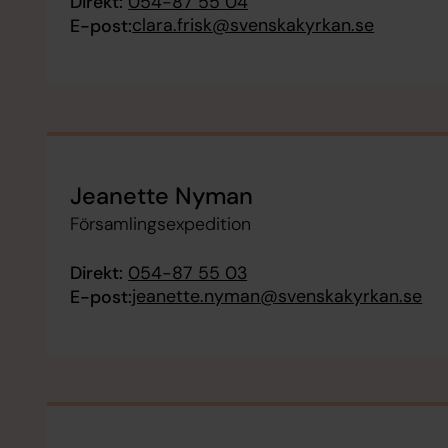
Direkt:
054-87 55 04
clara.frisk@svenskakyrkan.se
E-post:
Jeanette Nyman
Församlingsexpedition
Direkt:
054-87 55 03
jeanette.nyman@svenskakyrkan.se
E-post: