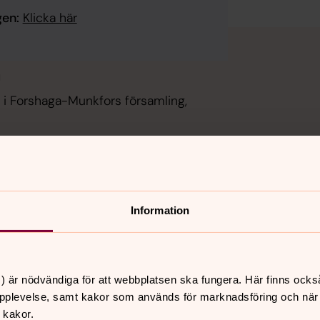
gen:
Klicka här
n
re i Forshaga-Munkfors församling,
Information
) är nödvändiga för att webbplatsen ska fungera. Här finns ocks
pplevelse, samt kakor som används för marknadsföring och när vi
 kakor.