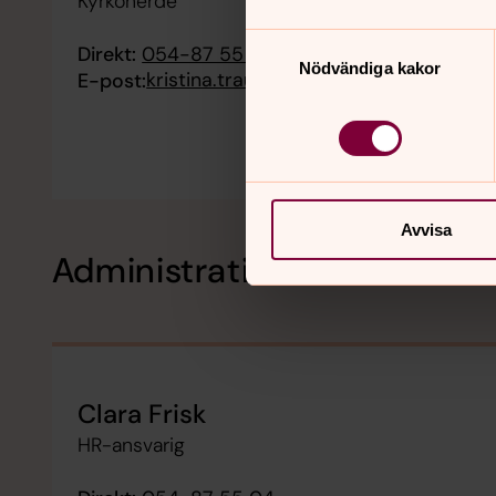
Kyrkoherde
Samtyckesval
Direkt:
054-87 55 11
Nödvändiga kakor
kristina.traulsen@svenskakyrkan.se
E-post:
Avvisa
Administration
Clara Frisk
HR-ansvarig