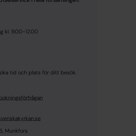
selservice i hela församlingen.
g kl. 9.00–12.00
oka tid och plats för ditt besök.
 bokningsförfrågan
svenskakyrkan.se
6, Munkfors