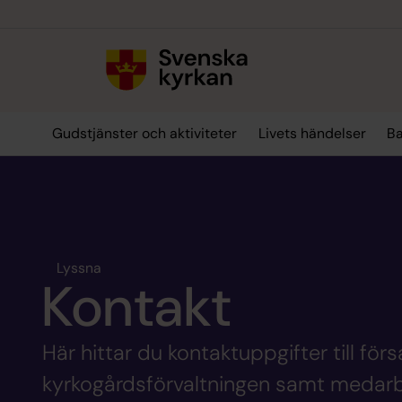
Till innehållet
Till undermeny
Gudstjänster och aktiviteter
Livets händelser
Ba
Lyssna
Kontakt
Här hittar du kontaktuppgifter till fö
kyrkogårdsförvaltningen samt medarbe