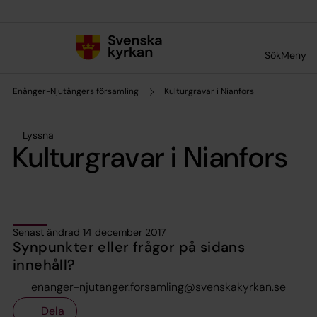
Till innehållet
Till undermeny
Sök
Meny
Enånger-Njutångers församling
Kulturgravar i Nianfors
Lyssna
Kulturgravar i Nianfors
Senast ändrad 14 december 2017
Synpunkter eller frågor på sidans
innehåll?
enanger-njutanger.forsamling@svenskakyrkan.se
Dela