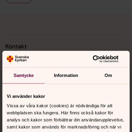
Tillbaka till toppen
Tillbaka till innehållet
Kontakt
Kalender
Samtycke
Information
Om
Hitta snabbt
Vi använder kakor
Vissa av våra kakor (cookies) är nödvändiga för att
Sociala kanaler
webbplatsen ska fungera. Här finns också kakor för
analys och kakor som förbättrar din användarupplevelse,
samt kakor som används för marknadsföring och när vi