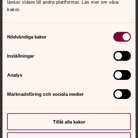
länkar vidare till andra plattformar. Läs mer om våra
kakor.
Jourhavande präst
Samtyckesval
Nödvändiga kakor
Akut samtals- och krisstöd. Prata eller chatta anonymt
med en präst på kvällar och nätter.
Inställningar
Chatt
Digitalt brev
Analys
Telefon 112
Marknadsföring och sociala medier
Svenska kyrkan
Tillåt alla kakor
Hitta församling
Bli medlem