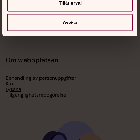
Lediga jobb
Tillåt urval
Ge en gåva
Organisation
Act Svenska kyrkan
Avvisa
Svenska kyrkan i utlandet
Press – nationell nivå
Om webbplatsen
Behandling av personuppgifter
Kakor
Lyssna
Tillgänglighetsredogörelse