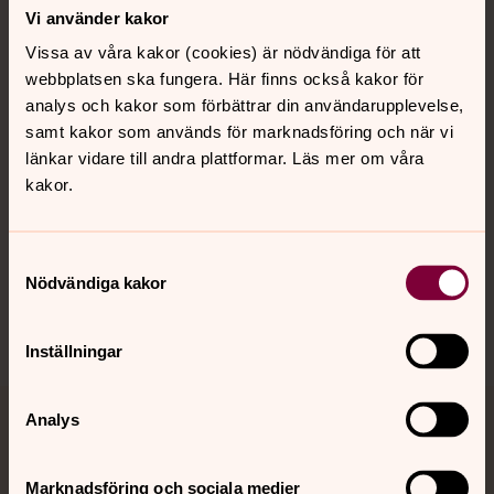
Kontakt
Vi använder kakor
Vissa av våra kakor (cookies) är nödvändiga för att
webbplatsen ska fungera. Här finns också kakor för
Kalender
analys och kakor som förbättrar din användarupplevelse,
samt kakor som används för marknadsföring och när vi
länkar vidare till andra plattformar. Läs mer om våra
Hitta snabbt
kakor.
Sociala kanaler
Samtyckesval
Nödvändiga kakor
Inställningar
Analys
Jourhavande präst
Akut samtals- och krisstöd. Prata eller chatta anonymt
Marknadsföring och sociala medier