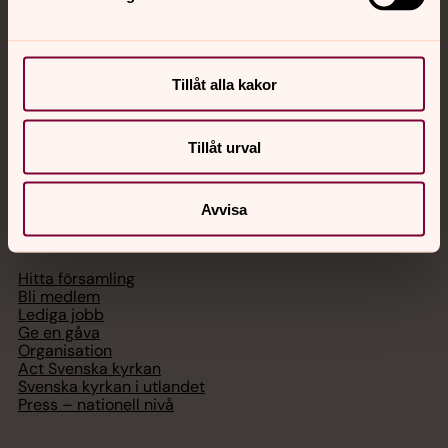
med en präst på kvällar och nätter.
Chatt
Tillåt alla kakor
Digitalt brev
Telefon 112
Tillåt urval
Avvisa
Svenska kyrkan
Hitta församling
Bli medlem
Lediga jobb
Ge en gåva
Organisation
Act Svenska kyrkan
Svenska kyrkan i utlandet
Press – nationell nivå