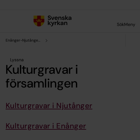
Till innehållet
Till undermeny
Sök
Meny
Enånger-Njutångers församling
Lyssna
Kulturgravar i
församlingen
Kulturgravar i Njutånger
Kulturgravar i Enånger