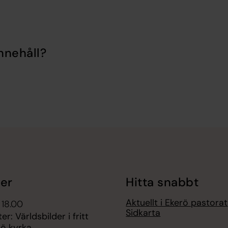
nnehåll?
er
Hitta snabbt
Aktuellt i Ekerö pastorat
 18.00
Sidkarta
r: Världsbilder i fritt
lsö kyrka