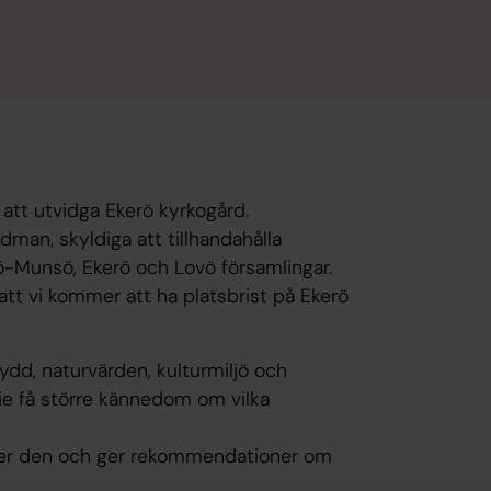
att utvidga Ekerö kyrkogård.
dman, skyldiga att tillhandahålla
ö-Munsö, Ekerö och Lovö församlingar.
att vi kommer att ha platsbrist på Ekerö
ydd, naturvärden, kulturmiljö och
die få större kännedom om vilka
.
djer den och ger rekommendationer om