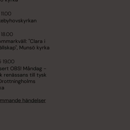
 11.00
kebyhovskyrkan
 18.00
ommarkväll: "Clara i
ällskap", Munsö kyrka
i 19.00
sert OBS! Måndag -
k renässans till tysk
 Drottningholms
ka
kommande händelser