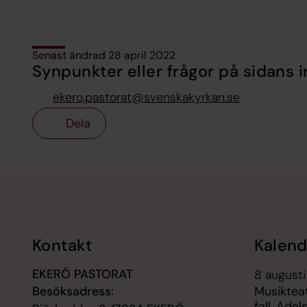
Senast ändrad 28 april 2022
Synpunkter eller frågor på sidans i
ekero.pastorat@svenskakyrkan.se
Dela
Tillbaka till toppen
Tillbaka till innehållet
Kontakt
Kalend
EKERÖ PASTORAT
8 augusti
Besöksadress:
Musikteate
fall, Ade