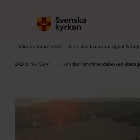
Till innehållet
Till undermeny
Våra verksamheter
Dop, konfirmation, vigsel & be
EKERÖ PASTORAT
Ansökan om förhandsbesked återtag