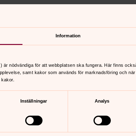
öjligt, en plats för minnen av dem vi
gsfullhet både för människor och djur.
ar och ”naturlig begravning” som spås
 Ängskyrkogården i Visby och
Information
ogårdar, där utvidgningar av befintliga
l naturen och eftersträvande av
) är nödvändiga för att webbplatsen ska fungera. Här finns ocks
ys, konsekvensbeskrivning och bilagor
pplevelse, samt kakor som används för marknadsföring och när vi
ö kommun.
 kakor.
s i webbläsare.
Inställningar
Analys