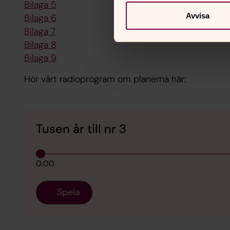
Bilaga 5
Avvisa
Bilaga 6
Bilaga 7
Bilaga 8
Bilaga 9
Hör vårt radioprogram om planerna här:
Tusen år till nr 3
0:00
Spela