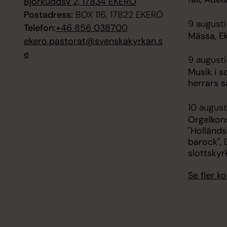
Björkuddsv 2, 17834 EKERÖ
Postadress:
BOX 116, 17822 EKERÖ
9 augusti
Telefon:
+46 856 038700
Mässa, E
ekero.pastorat@svenskakyrkan.s
e
9 augusti
Musik i s
herrars s
10 august
Orgelkon
"Holländs
barock",
slottskyr
Se fler 