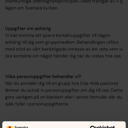
inomkyrkliga offentlighetsprincipen, vilket framgår av 11 §
lagen om Svenska kyrkan.
Uppgifter om anhörig
Vi kan komma att spara kontaktuppgifter till någon
anhörig till dig som gruppmedlem. Behandlingen utförs
med stöd av vårt berättigade intresse av att veta vem vi
ska kontakta om något händer dig när du vistas hos oss.
Vilka personuppgifter behandlar vi?
När du anmäler dig till en grupp hos Eda-Köla pastorat
lämnar du också in personuppgifter om dig till oss. Detta
görs vanligen på en blankett eller i annat formulär där du
själv fyller i personuppgifterna.
För dig som deltagare rör det sig vanligtvis om namn,