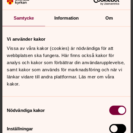
adress, telefonnummer och e-postadress.
Personnummer samlas in för att vi ska kunna få bidrag
från Sensus studieförbund. Under din tid i gruppen kan
Samtycke
Information
Om
vi även komma att behandla foton och filmer där du
finns med.
Vi använder kakor
Vissa av våra kakor (cookies) är nödvändiga för att
För din anhörige rör det sig vanligtvis om namn, relation
webbplatsen ska fungera. Här finns också kakor för
och telefonnummer.
analys och kakor som förbättrar din användarupplevelse,
samt kakor som används för marknadsföring och när vi
länkar vidare till andra plattformar. Läs mer om våra
Hur länge behandlar vi personuppgifterna?
kakor.
Alla personuppgifter sparas hos Eda-Köla pastorat
under tiden du deltar i vår verksamhet. Vid terminsstart
uppdaterar vi dina personuppgifter och kasserar
Samtyckesval
inaktuella blanketter med personuppgifter.
Nödvändiga kakor
Inställningar
Vilka rättigheter har du?