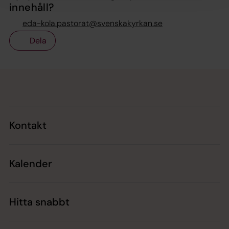
innehåll?
eda-kola.pastorat@svenskakyrkan.se
Dela
Tillbaka till toppen
Tillbaka till innehållet
Kontakt
Kalender
Hitta snabbt