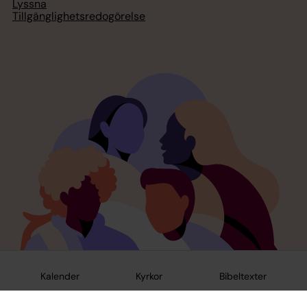
Lyssna
Tillgänglighetsredogörelse
Kalender
Kyrkor
Bibeltexter