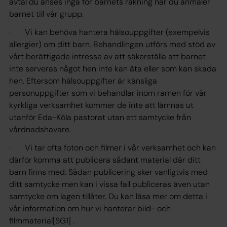
avtal du anses ingå för barnets räkning när du anmäler
barnet till vår grupp.
· Vi kan behöva hantera hälsouppgifter (exempelvis
allergier) om ditt barn. Behandlingen utförs med stöd av
vårt berättigade intresse av att säkerställa att barnet
inte serveras något hen inte kan äta eller som kan skada
hen. Eftersom hälsouppgifter är känsliga
personuppgifter som vi behandlar inom ramen för vår
kyrkliga verksamhet kommer de inte att lämnas ut
utanför Eda-Köla pastorat utan ett samtycke från
vårdnadshavare.
· Vi tar ofta foton och filmer i vår verksamhet och kan
därför komma att publicera sådant material där ditt
barn finns med. Sådan publicering sker vanligtvis med
ditt samtycke men kan i vissa fall publiceras även utan
samtycke om lagen tillåter. Du kan läsa mer om detta i
vår information om hur vi hanterar bild- och
filmmaterial[SG1] .