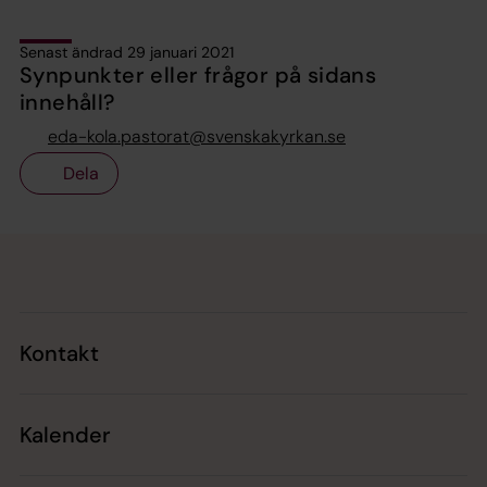
Senast ändrad 29 januari 2021
Synpunkter eller frågor på sidans
innehåll?
eda-kola.pastorat@svenskakyrkan.se
Dela
Tillbaka till toppen
Tillbaka till innehållet
Kontakt
Kalender