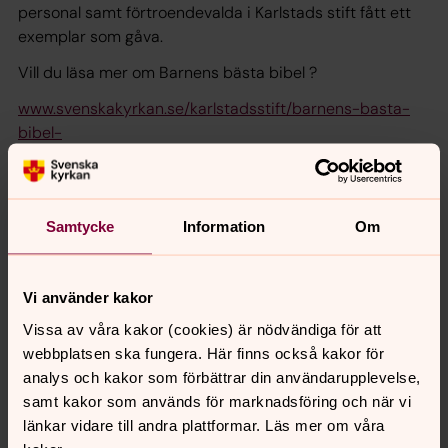
personal samt förtroendevalda i Karlstads stift fått ett
exemplar som gåva.
Vill du läsa mer om Barnens bästa bibel ?
www.svenskakyrkan.se/karlstadsstift/barnens-basta-
bibel-
Samtycke
Information
Om
Vi använder kakor
Senast ändrad 24 februari 2021
Synpunkter eller frågor på sidans
Vissa av våra kakor (cookies) är nödvändiga för att
innehåll?
webbplatsen ska fungera. Här finns också kakor för
eda-kola.pastorat@svenskakyrkan.se
analys och kakor som förbättrar din användarupplevelse,
samt kakor som används för marknadsföring och när vi
Dela
länkar vidare till andra plattformar. Läs mer om våra