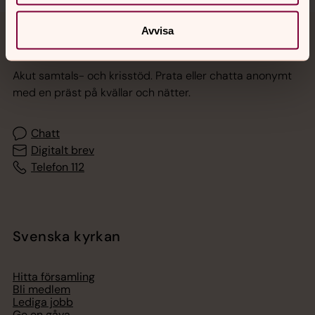
Avvisa
Jourhavande präst
Akut samtals- och krisstöd. Prata eller chatta anonymt
med en präst på kvällar och nätter.
Chatt
Digitalt brev
Telefon 112
Svenska kyrkan
Hitta församling
Bli medlem
Lediga jobb
Ge en gåva