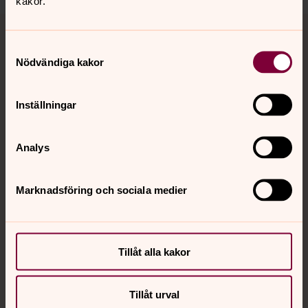
kakor.
Tillbaka till toppen
Tillbaka till innehållet
Samtyckesval
Nödvändiga kakor
Kontakt
Inställningar
Kalender
Analys
Hitta snabbt
Marknadsföring och sociala medier
Sociala kanaler
Tillåt alla kakor
Tillåt urval