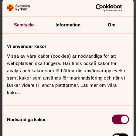
innehåll?
dellenbygdens.pastorat@svenskakyrkan.se
Dela
Samtycke
Information
Om
Vi använder kakor
Tillbaka till toppen
Tillbaka till innehållet
Vissa av våra kakor (cookies) är nödvändiga för att
webbplatsen ska fungera. Här finns också kakor för
analys och kakor som förbättrar din användarupplevelse,
samt kakor som används för marknadsföring och när vi
Kontakt
länkar vidare till andra plattformar. Läs mer om våra
kakor.
Kalender
Samtyckesval
Nödvändiga kakor
Hitta snabbt