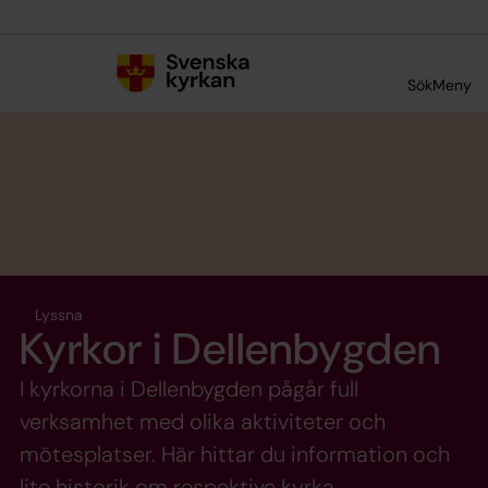
Till innehållet
Till undermeny
Sök
Meny
Lyssna
Kyrkor i Dellenbygden
I kyrkorna i Dellenbygden pågår full
verksamhet med olika aktiviteter och
mötesplatser. Här hittar du information och
lite historik om respektive kyrka.