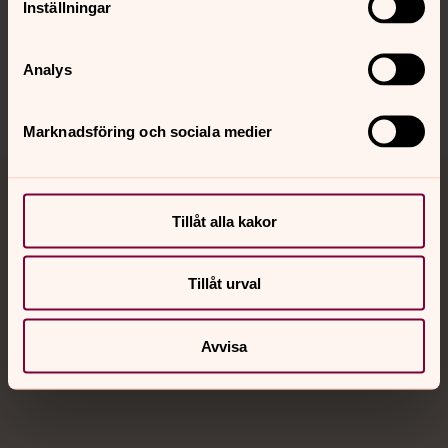
Inställningar
Sociala kanaler
Analys
Marknadsföring och sociala medier
Jourhavande präst
Tillåt alla kakor
Akut samtals- och krisstöd. Prata eller chatta anonymt
med en präst på kvällar och nätter.
Tillåt urval
Chatt
Avvisa
Digitalt brev
Telefon 112