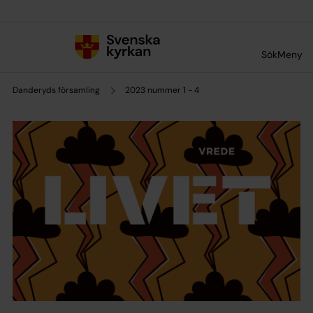
Till innehållet
Till undermeny
Sök
Meny
Danderyds församling
2023 nummer 1 - 4