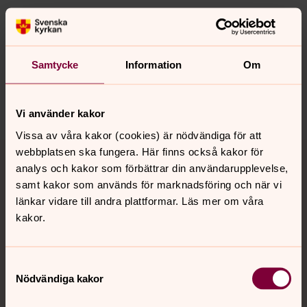
Senast ändrad 27 november 2024
Synpunkter eller frågor på sidans
innehåll?
Samtycke
Information
Om
danderyd.information@svenskakyrkan.se
Dela
Vi använder kakor
Vissa av våra kakor (cookies) är nödvändiga för att
Tillbaka till toppen
Tillbaka till innehållet
webbplatsen ska fungera. Här finns också kakor för
analys och kakor som förbättrar din användarupplevelse,
samt kakor som används för marknadsföring och när vi
länkar vidare till andra plattformar. Läs mer om våra
Kontakt
kakor.
Kalender
Samtyckesval
Nödvändiga kakor