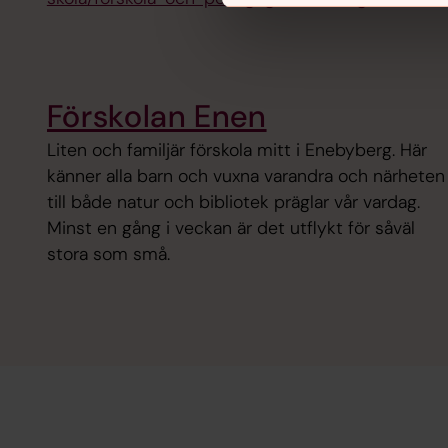
Förskolan Enen
Liten och familjär förskola mitt i Enebyberg. Här
känner alla barn och vuxna varandra och närheten
till både natur och bibliotek präglar vår vardag.
Minst en gång i veckan är det utflykt för såväl
stora som små.