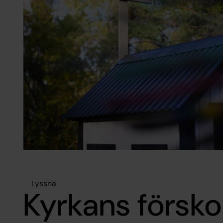
Lyssna
Kyrkans försko