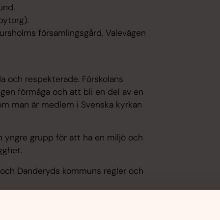
sund.
bytorg).
Djursholms församlingsgård, Valevägen
dda och respekterade. Förskolans
 egen förmåga och att bli en del av en
tt om man är medlem i Svenska kyrkan
n yngre grupp för att ha en miljö och
gghet.
lan och Danderyds kommuns regler och
amhet sedan 1965. Kanske har du, som