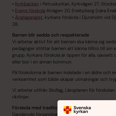
•
Kyrkbacken
i Petruskyrkan, Kyrkvägen 27, Stock
•
Enens förskola
Alvägen 20, Enebyberg (nära Ene
•
Änglagaraget
, kyrkans förskola i Djursholm vid 
28,
Barnen blir sedda och respekterade
Vi arbetar aktivt för att barnen ska känna sig se
pedagoger stöttar barnen att känna tilltro till sin
grupp. Kyrkans förskola är öppen för alla, oavse
eller bor i en annan kommun.
På förskolorna är barnen indelade i en äldre och e
verksamhet som både skapar utmaningar och try
Vi arbetar utifrån Skollag, Läroplanen för försko
riktlinjer.
Förskola med tradition
Danderyds församling har bedrivit förskoleverks