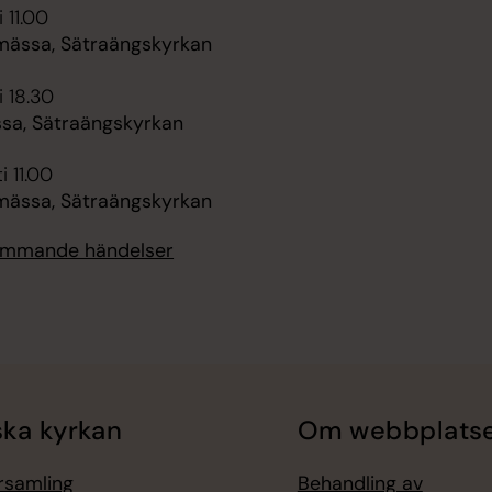
 11.00
ässa, Sätraängskyrkan
i 18.30
ssa, Sätraängskyrkan
i 11.00
ässa, Sätraängskyrkan
kommande händelser
ka kyrkan
Om webbplats
örsamling
Behandling av