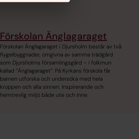
Förskolan Änglagaraget
Förskolan Änglagaraget i Djursholm består av två
flygelbyggnader, omgivna av samma trädgård
som Djursholms församlingsgård – i folkmun
kallad ”Änglagaraget”. På Kyrkans förskola får
barnen utforska och undersöka med hela
kroppen och alla sinnen. Inspirerande och
hemtrevlig miljö både ute och inne.