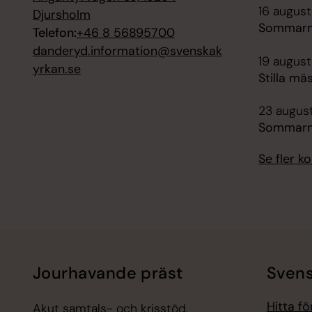
16 augusti
Djursholm
Sommarm
Telefon:
+46 8 56895700
danderyd.information@svenskak
19 august
yrkan.se
Stilla mä
23 august
Sommarm
Se fler 
Jourhavande präst
Svens
Hitta f
Akut samtals- och krisstöd.