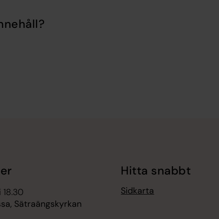
nnehåll?
er
Hitta snabbt
Sidkarta
i 18.30
ssa, Sätraängskyrkan