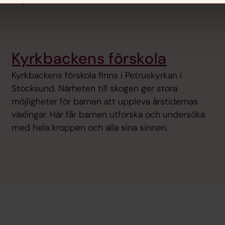
Kyrkbackens förskola
Kyrkbackens förskola finns i Petruskyrkan i
Stocksund. Närheten till skogen ger stora
möjligheter för barnen att uppleva årstidernas
växlingar. Här får barnen utforska och undersöka
med hela kroppen och alla sina sinnen.