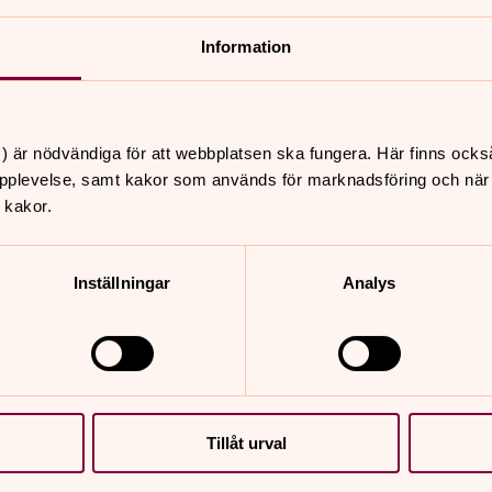
Information
förskolans verksamhet. En gång i
ll förskolan och håller gudstjänst
mling som pedagogerna håller i med
) är nödvändiga för att webbplatsen ska fungera. Här finns ocks
pplevelse, samt kakor som används för marknadsföring och när vi
 kakor.
föräldrar. Välkommen att höra av dig om
s förskolas verksamhet. Läs mer om hur
Inställningar
Analys
Tillåt urval
://www.danderyd.se/forskola-och-
ler-sag-upp-plats/