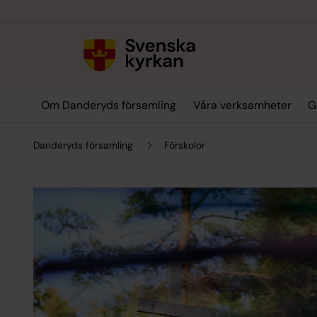
Till innehållet
Till undermeny
Om Danderyds församling
Våra verksamheter
G
Danderyds församling
Förskolor