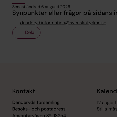
Senast ändrad 6 augusti 2026
Synpunkter eller frågor på sidans i
danderyd.information@svenskakyrkan.se
Dela
Tillbaka till toppen
Tillbaka till innehållet
Kontakt
Kalend
Danderyds församling
12 august
Besöks- och postadress:
Stilla mä
Angantyrvägen 39, 18254