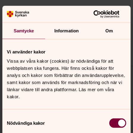
Senast ändrad 27 november 2024
Synpunkter eller frågor på sidans
innehåll?
Samtycke
Information
Om
danderyd.information@svenskakyrkan.se
Dela
Vi använder kakor
Vissa av våra kakor (cookies) är nödvändiga för att
Tillbaka till toppen
Tillbaka till innehållet
webbplatsen ska fungera. Här finns också kakor för
analys och kakor som förbättrar din användarupplevelse,
samt kakor som används för marknadsföring och när vi
länkar vidare till andra plattformar. Läs mer om våra
kakor.
Kontakt
Samtyckesval
Kalender
Nödvändiga kakor