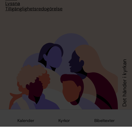
Lyssna
Tillgänglighetsredogörelse
Kalender
Kyrkor
Bibeltexter