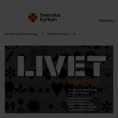
Till innehållet
Till undermeny
Sök
Meny
Danderyds församling
2008 nummer 1 - 4