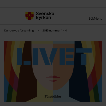
Till innehållet
Till undermeny
Sök
Meny
Danderyds församling
2015 nummer 1 - 4