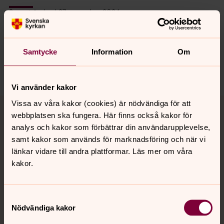
Senast ändrad 27 november 2024
Synpunkter eller frågor på sidans
innehåll?
danderyd.information@svenskakyrkan.se
Samtycke
Information
Om
Dela
Vi använder kakor
Tillbaka till toppen
Tillbaka till innehållet
Vissa av våra kakor (cookies) är nödvändiga för att
webbplatsen ska fungera. Här finns också kakor för
analys och kakor som förbättrar din användarupplevelse,
samt kakor som används för marknadsföring och när vi
Kontakt
länkar vidare till andra plattformar. Läs mer om våra
kakor.
Kalender
Samtyckesval
Nödvändiga kakor