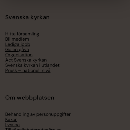
Svenska kyrkan
Hitta församling
Bli medlem
Lediga jobb
Ge en gåva
Organisation
Act Svenska kyrkan
Svenska kyrkan i utlandet
Press – nationell nivå
Om webbplatsen
Behandling av personuppgifter
Kakor
Lyssna
Tillgänglighetsredogörelse