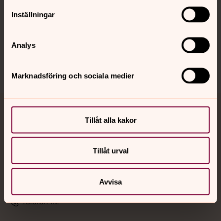
Hitta snabbt
Inställningar
Sociala kanaler
Analys
Marknadsföring och sociala medier
Jourhavande präst
Tillåt alla kakor
Akut samtals- och krisstöd. Prata eller chatta anonymt
med en präst på kvällar och nätter.
Tillåt urval
Chatt
Avvisa
Digitalt brev
Telefon 112