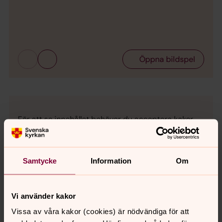
Bild 
Öppna bildspel
För att se innehållet behöver du acceptera kakor
för inställningar.
Se videon på Streamio i stället.
Samtycke
Information
Om
Ändra inställningar
Vi använder kakor
Vissa av våra kakor (cookies) är nödvändiga för att