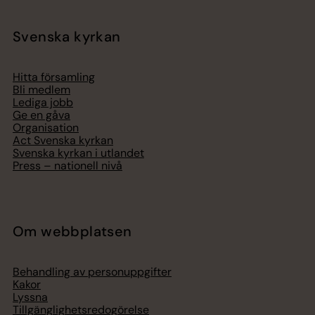
Svenska kyrkan
Hitta församling
Bli medlem
Lediga jobb
Ge en gåva
Organisation
Act Svenska kyrkan
Svenska kyrkan i utlandet
Press – nationell nivå
Om webbplatsen
Behandling av personuppgifter
Kakor
Lyssna
Tillgänglighetsredogörelse