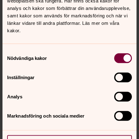
webbplatsen ska fungera. Här finns också kakor för
Allhelgonahelgen
analys och kakor som förbättrar din användarupplevelse,
Under allhelgona tänder vi ljus och uppmärksammar och
samt kakor som används för marknadsföring och när vi
minns dem som levde. Vi påminner oss om att döden
länkar vidare till andra plattformar. Läs mer om våra
finns och drabbar oss alla. I kyrkan påminns vi också om
kakor.
att det finns hopp om ett liv efter döden.
Samtyckesval
Nödvändiga kakor
För att se innehållet behöver du acceptera kakor
för inställningar.
Inställningar
Se videon på Streamio i stället.
Analys
Ändra inställningar
Marknadsföring och sociala medier