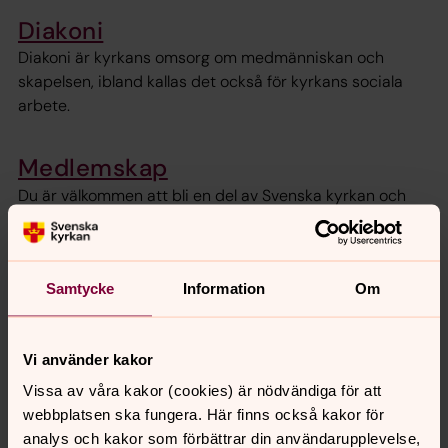
Diakoni
Diakoni är kyrkans omsorg om medmänniskan och
skapelsen, ibland kallas det också för kyrkans sociala
arbete.
Medlemskap
Du är välkommen att bli en del av Svenska kyrkan och
vår gemenskap oavsett vem du är. Här finns alltid en
plats för dig.
Samtycke
Information
Om
Församlingsråd
Pastoratets kyrkofullmäktige utser församlingsrådet,
vilket är lokalt baserat i pastoratets församlingar.
Vi använder kakor
Vissa av våra kakor (cookies) är nödvändiga för att
Personal
webbplatsen ska fungera. Här finns också kakor för
analys och kakor som förbättrar din användarupplevelse,
Kontaktuppgifter till anställda i Masthuggs församling.