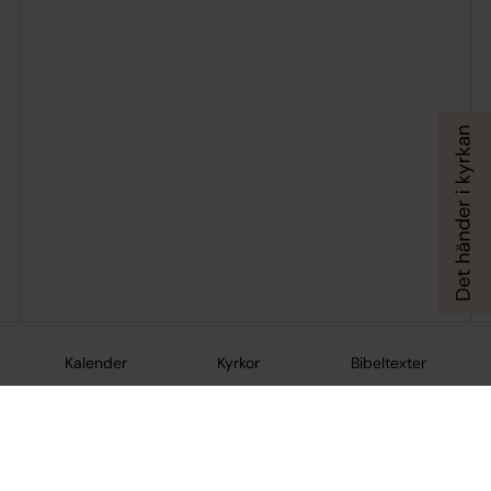
Kalender
Kyrkor
Bibeltexter