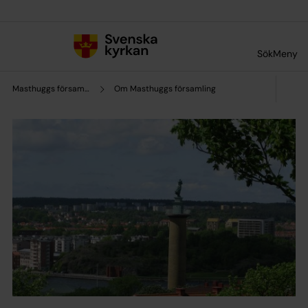
Till innehållet
Till undermeny
Sök
Meny
Masthuggs församling
Om Masthuggs församling