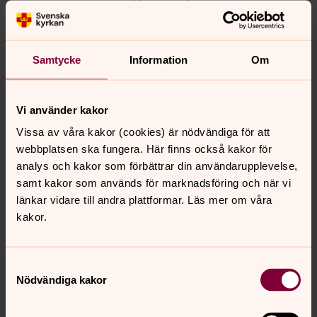
2025
Techsam
Racoon
Samtycke
Information
Om
Johanssons Maskin
Järnaffären/Degerfeltdt bygg
Vi använder kakor
Bäckströms
Vissa av våra kakor (cookies) är nödvändiga för att
OK Västerbotten
webbplatsen ska fungera. Här finns också kakor för
Berthas Bod
analys och kakor som förbättrar din användarupplevelse,
samt kakor som används för marknadsföring och när vi
ICA Robertsfors
länkar vidare till andra plattformar. Läs mer om våra
ICA Bygdeå
kakor.
Var med och stötta församlingens
Samtyckesval
sociala arbete
Nödvändiga kakor