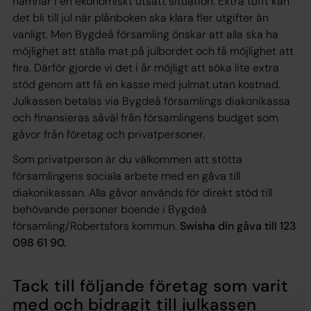
hamnar i en ekonomiskt utsatt situation. Extra tufft kan
det bli till jul när plånboken ska klara fler utgifter än
vanligt. Men Bygdeå församling önskar att alla ska ha
möjlighet att ställa mat på julbordet och få möjlighet att
fira. Därför gjorde vi det i år möjligt att söka lite extra
stöd genom att få en kasse med julmat utan kostnad.
Julkassen betalas via Bygdeå församlings diakonikassa
och finansieras såväl från församlingens budget som
gåvor från företag och privatpersoner.
Som privatperson är du välkommen att stötta
församlingens sociala arbete med en gåva till
diakonikassan. Alla gåvor används för direkt stöd till
behövande personer boende i Bygdeå
församling/Robertsfors kommun.
Swisha din gåva till 123
098 61 90.
Tack till följande företag som varit
med och bidragit till julkassen