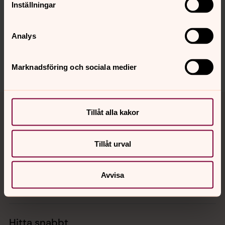
Inställningar
Synpunkter eller frågor på sidans
innehåll?
Analys
bygdea.forsamling@svenskakyrkan.se
Dela
Marknadsföring och sociala medier
Tillbaka till toppen
Tillbaka till innehållet
Tillåt alla kakor
Tillåt urval
Kontakt
Avvisa
Kalender
Hitta snabbt