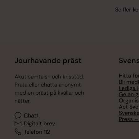
Se fler 
Jourhavande präst
Svens
Hitta f
Akut samtals- och krisstöd.
Bli med
Prata eller chatta anonymt
Lediga 
med en präst på kvällar och
Ge en g
Organis
nätter.
Act Sve
Svenska
Chatt
Press – 
Digitalt brev
Telefon 112