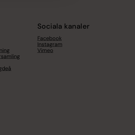
Sociala kanaler
Facebook
Instagram
ning
Vimeo
rsamling
ygdeå