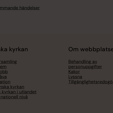
kommande händelser
ka kyrkan
Om webbplats
örsamling
Behandling av
lem
personuppgifter
jobb
Kakor
åva
Lyssna
ation
Tillgänglighetsredogö
nska kyrkan
 kyrkan i utlandet
nationell nivå