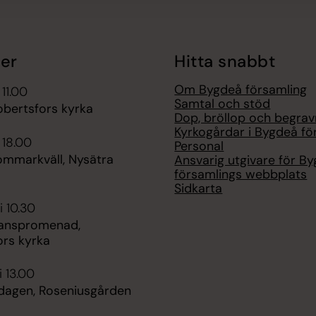
er
Hitta snabbt
Om Bygdeå församling
 11.00
Samtal och stöd
obertsfors kyrka
Dop, bröllop och begrav
Kyrkogårdar i Bygdeå fö
 18.00
Personal
ommarkväll, Nysätra
Ansvarig utgivare för B
församlings webbplats
Sidkarta
i 10.30
anspromenad,
ors kyrka
i 13.00
dagen, Roseniusgården